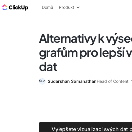
ClickUp blog
Domů
Produkt
Alternativy k vý
grafům pro lepší v
dat
Sudarshan Somanathan
Head of Content
Vylepšete vizualizaci svých da