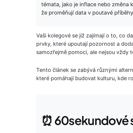
témata, jako je inflace nebo změna k
že proměňují data v poutavé příběh
Vaši kolegové se již zajímají o to, co da
prvky, které upoutají pozornost a do
samozřejmě pomoci, ale nejsou vždy to
Tento článek se zabývá různými alter
které pomáhají budovat kulturu, kde r
⏰ 60sekundové s