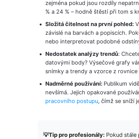
zejména pokud jsou rozdíly nepatrné.
% a 24 % – hodně štěstí při tom s 
Složitá čitelnost na první pohled:
V
závislé na barvách a popiscích. Po
nebo interpretovat podobné odstíny,
Nedostatek analýzy trendů
: Chcet
datovými body? Výsečové grafy vá
snímky a trendy a vzorce z rovnice
Nadměrné používání:
Publikum vidě
nevšímá. Jejich opakované používán
pracovního postupu
, čímž se sníží 
💡Tip pro profesionály:
Pokud stále 