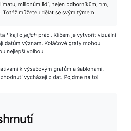
limatu, milionům lidí, nejen odborníkům, tím,
y. Totéž můžete udělat se svým týmem.
ta říkají o
jejich
práci. Klíčem je vytvořit vizuální
dají datům význam. Koláčové grafy mohou
u nejlepší volbou.
nativami k výsečovým grafům a šablonami,
ozhodnutí vycházejí z dat. Pojďme na to!
hrnutí