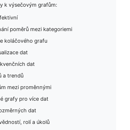
ivy k výsečovým grafům:
ektivní
nání poměrů mezi kategoriemi
ze koláčového grafu
alizace dat
ekvenčních dat
ů a trendů
hům mezi proměnnými
é grafy pro více dat
erozměrných dat
ědností, rolí a úkolů