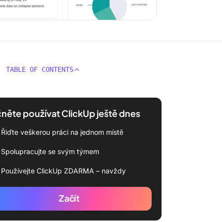
TABLE OF CONTENTS
něte používat ClickUp ještě dnes
Řiďte veškerou práci na jednom místě
Spolupracujte se svým týmem
Používejte ClickUp ZDARMA – navždy
Začít