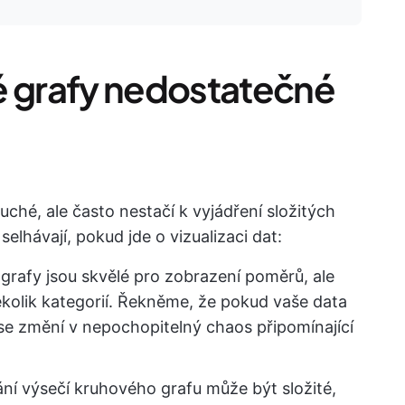
é grafy nedostatečné
hé, ale často nestačí k vyjádření složitých
selhávají, pokud jde o vizualizaci dat:
grafy jsou skvělé pro zobrazení poměrů, ale
ěkolik kategorií. Řekněme, že pokud vaše data
f se změní v nepochopitelný chaos připomínající
í výsečí kruhového grafu může být složité,