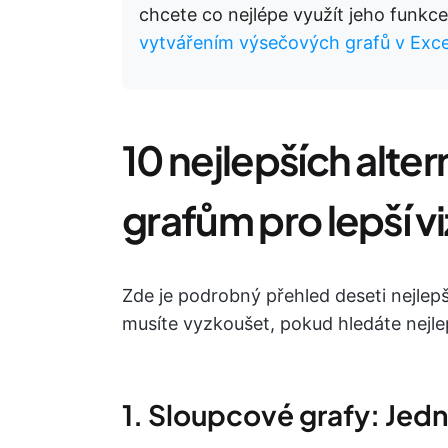
chcete co nejlépe využít jeho funkce
vytvářením výsečových grafů v Exce
10 nejlepších alte
grafům pro lepší vi
Zde je podrobný přehled deseti nejlep
musíte vyzkoušet, pokud hledáte nejle
1. Sloupcové grafy: Jed