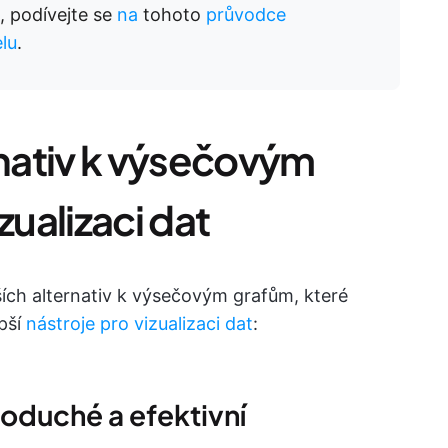
, podívejte se
na
tohoto
průvodce
lu
.
rnativ k výsečovým
zualizaci dat
ších alternativ k výsečovým grafům, které
pší
nástroje pro vizualizaci dat
:
noduché a efektivní