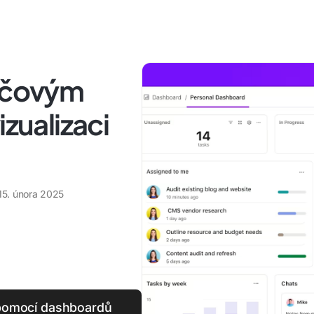
sečovým
izualizaci
15. února 2025
t pomocí dashboardů