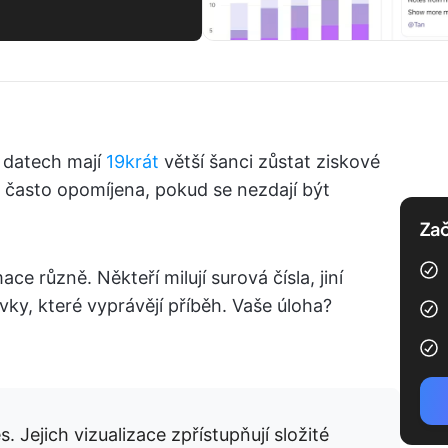
a datech mají
19krát
větší šanci zůstat ziskové
a často opomíjena, pokud se nezdají být
Zač
ce různě. Někteří milují surová čísla, jiní
prvky, které vyprávějí příběh. Vaše úloha?
 Jejich vizualizace zpřístupňují složité