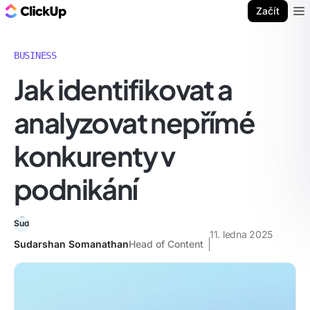
ClickUp blog
Začít
Ope
BUSINESS
Jak identifikovat a
analyzovat nepřímé
konkurenty v
podnikání
11. ledna 2025
Sudarshan Somanathan
Head of Content