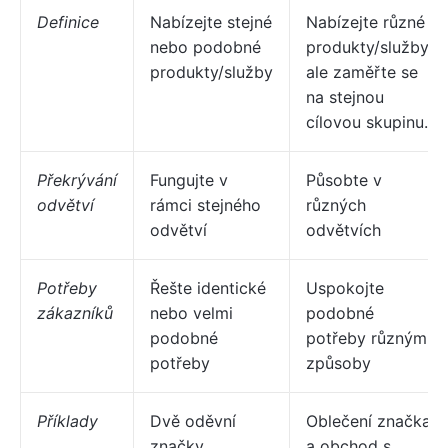
Definice
Nabízejte stejné
Nabízejte různé
nebo podobné
produkty/služby,
produkty/služby
ale zaměřte se
na stejnou
cílovou skupinu.
Překrývání
Fungujte v
Působte v
odvětví
rámci stejného
různých
odvětví
odvětvích
Potřeby
Řešte identické
Uspokojte
zákazníků
nebo velmi
podobné
podobné
potřeby různými
potřeby
způsoby
Příklady
Dvě oděvní
Oblečení značka
značky
a obchod s