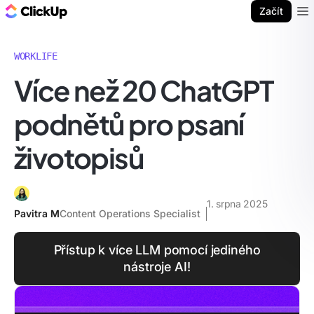
ClickUp blog
Začít
Ope
WORKLIFE
Více než 20 ChatGPT
podnětů pro psaní
životopisů
1. srpna 2025
Pavitra M
Content Operations Specialist
Přístup k více LLM pomocí jediného
nástroje AI!