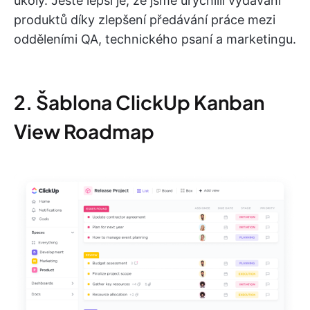
úkoly. Ještě lepší je, že jsme urychlili vydávání
produktů díky zlepšení předávání práce mezi
odděleními QA, technického psaní a marketingu.
2. Šablona ClickUp Kanban
View Roadmap