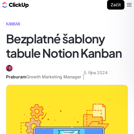
ClickUp blog
Začít
Ope
KANBAN
Bezplatné šablony
tabule Notion Kanban
5. října 2024
Praburam
Growth Marketing Manager