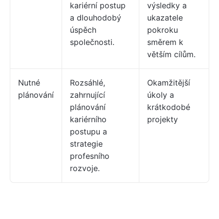
kariérní postup
výsledky a
a dlouhodobý
ukazatele
úspěch
pokroku
společnosti.
směrem k
větším cílům.
Nutné
Rozsáhlé,
Okamžitější
plánování
zahrnující
úkoly a
plánování
krátkodobé
kariérního
projekty
postupu a
strategie
profesního
rozvoje.