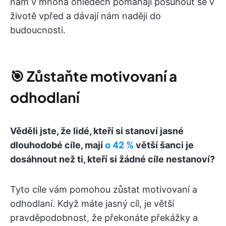
nám v mnoha ohledech pomáhají posunout se v
životě vpřed a dávají nám naději do
budoucnosti.
🎯
Zůstaňte motivovaní a
odhodlaní
Věděli jste, že lidé, kteří si stanoví jasné
dlouhodobé cíle, mají
o 42 %
větší šanci je
dosáhnout než ti, kteří si žádné cíle nestanoví?
Tyto cíle vám pomohou zůstat motivovaní a
odhodlaní. Když máte jasný cíl, je větší
pravděpodobnost, že překonáte překážky a