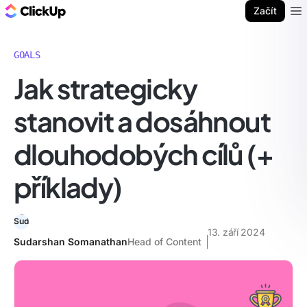
ClickUp blog
Začít
Ope
GOALS
Jak strategicky
stanovit a dosáhnout
dlouhodobých cílů (+
příklady)
13. září 2024
Sudarshan Somanathan
Head of Content