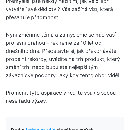
Přemýšleli jste někdy nad tím, jak velcí lídři
vytvářejí své dědictví? Vše začíná vizí, která
přesahuje přítomnost.
Nyní změňme téma a zamysleme se nad vaší
profesní dráhou – řekněme za 10 let od
dnešního dne. Představte si, jak překonáváte
prodejní rekordy, uvádíte na trh produkt, který
změní trh, nebo budujete nejlepší tým
zákaznické podpory, jaký kdy tento obor viděl.
Proměnit tyto aspirace v realitu však s sebou
nese řadu výzev.