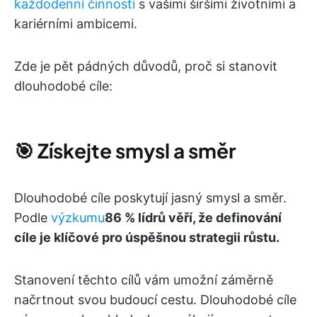
každodenní činnosti
s vašimi širšími životními a
kariérními ambicemi.
Zde je pět pádných důvodů, proč si stanovit
dlouhodobé cíle:
🎯
Získejte smysl a směr
Dlouhodobé cíle poskytují jasný smysl a směr.
Podle
výzkumu
86 % lídrů věří, že definování
cíle je klíčové pro úspěšnou strategii růstu.
Stanovení těchto cílů vám umožní záměrně
načrtnout svou budoucí cestu. Dlouhodobé cíle