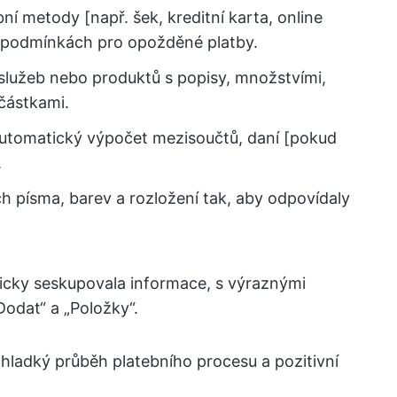
bní metody [např. šek, kreditní karta, online
h podmínkách pro opožděné platby.
služeb nebo produktů s popisy, množstvími,
částkami.
utomatický výpočet mezisoučtů, daní [pokud
.
ách písma, barev a rozložení tak, aby odpovídaly
ogicky seskupovala informace, s výraznými
Dodat“ a „Položky“.
 hladký průběh platebního procesu a pozitivní