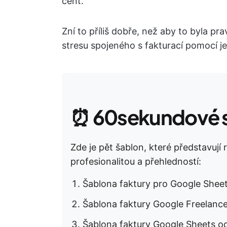
cent.
Zní to příliš dobře, než aby to byla p
stresu spojeného s fakturací pomocí j
⏰
60sekundové s
Zde je pět šablon, které představují
profesionalitou a přehledností:
Šablona faktury pro Google Sheet
Šablona faktury Google Freelanc
Šablona faktury Google Sheets o