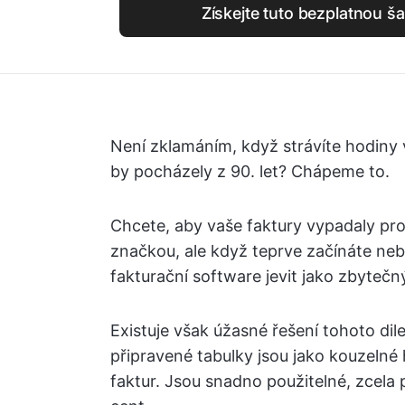
Získejte tuto bezplatnou š
Není zklamáním, když strávíte hodiny 
by pocházely z 90. let? Chápeme to.
Chcete, aby vaše faktury vypadaly prof
značkou, ale když teprve začínáte n
fakturační software jevit jako zbytečný
Existuje však úžasné řešení tohoto di
připravené tabulky jsou jako kouzelné h
faktur. Jsou snadno použitelné, zcela př