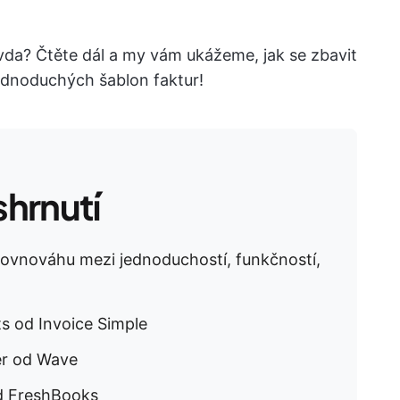
ravda? Čtěte dál a my vám ukážeme, jak se zbavit
ednoduchých šablon faktur!
hrnutí
 rovnováhu mezi jednoduchostí, funkčností,
s od Invoice Simple
er od Wave
d FreshBooks