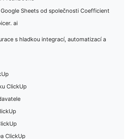
 Google Sheets od společnosti Coefficient
cer. ai
urace s hladkou integrací, automatizací a
ckUp
ku ClickUp
davatele
lickUp
ClickUp
ea ClickUp