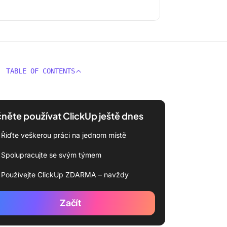
TABLE OF CONTENTS
něte používat ClickUp ještě dnes
Řiďte veškerou práci na jednom místě
Spolupracujte se svým týmem
Používejte ClickUp ZDARMA – navždy
Začít