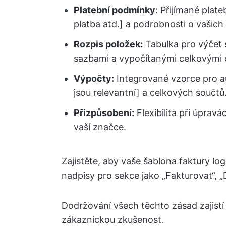
Platební podmínky
: Přijímané plate
platba atd.] a podrobnosti o vašic
Rozpis položek:
Tabulka pro výčet 
sazbami a vypočítanými celkovými 
Výpočty:
Integrované vzorce pro a
jsou relevantní] a celkových součtů
Přizpůsobení:
Flexibilita při úprav
vaší značce.
Zajistěte, aby vaše šablona faktury l
nadpisy pro sekce jako „Fakturovat“, „
Dodržování všech těchto zásad zajistí
zákaznickou zkušenost.