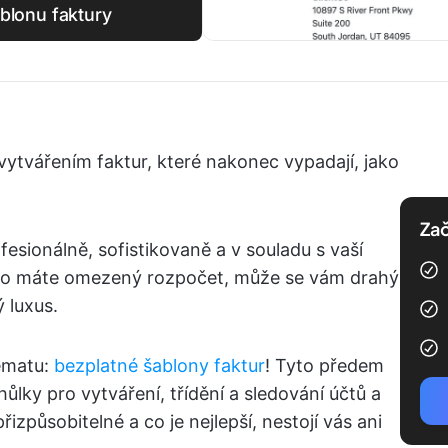
ablonu faktury
vytvářením faktur, které nakonec vypadají, jako
Zač
esionálně, sofistikovaně a v souladu s vaší
ebo máte omezený rozpočet, může se vám drahý
 luxus.
lematu:
bezplatné šablony faktur
! Tyto předem
ůlky pro vytváření, třídění a sledování účtů a
izpůsobitelné a co je nejlepší, nestojí vás ani