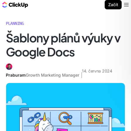
ClickUp blog
Začít
Ope
PLANNING
Šablony plánů výuky v
Google Docs
14. června 2024
Praburam
Growth Marketing Manager