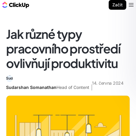
ClickUp blog
Začít
Ope
Jak různé typy
pracovního prostředí
ovlivňují produktivitu
14. června 2024
Sudarshan Somanathan
Head of Content