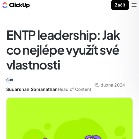
ClickUp blog
Začít
Ope
ENTP leadership: Jak
co nejlépe využít své
vlastnosti
15. dubna 2024
Sudarshan Somanathan
Head of Content