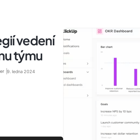
gií vedení
onu týmu
er
9. ledna 2024