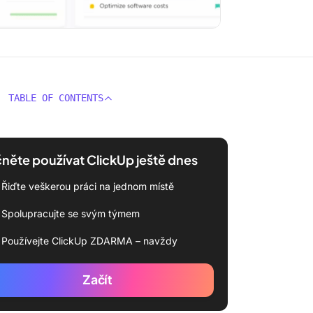
TABLE OF CONTENTS
něte používat ClickUp ještě dnes
Řiďte veškerou práci na jednom místě
Spolupracujte se svým týmem
Používejte ClickUp ZDARMA – navždy
Začít