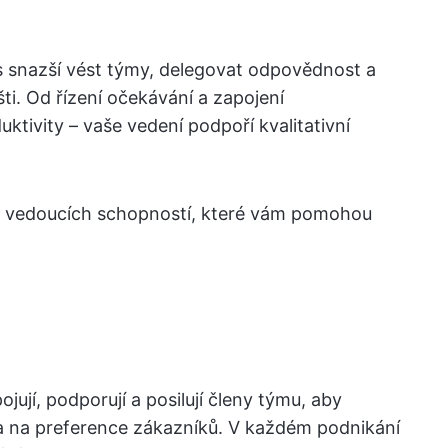
s snazší vést týmy, delegovat odpovědnost a
ti. Od řízení očekávání a zapojení
ktivity – vaše vedení podpoří kvalitativní
h vedoucích schopností, které vám pomohou
apojují, podporují a posilují členy týmu, aby
 a na preference zákazníků. V každém podnikání