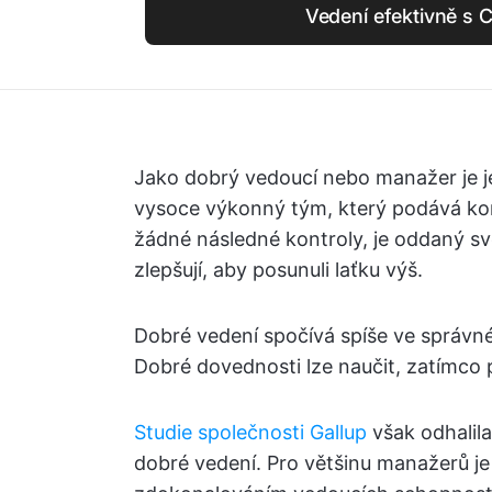
Vedení efektivně s C
Jako dobrý vedoucí nebo manažer je je
vysoce výkonný tým, který podává kon
žádné následné kontroly, je oddaný své
zlepšují, aby posunuli laťku výš.
Dobré vedení spočívá spíše ve správn
Dobré dovednosti lze naučit, zatímco p
Studie společnosti Gallup
však odhalila
dobré vedení. Pro většinu manažerů je