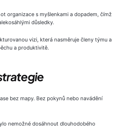
not organizace s myšlenkami a dopadem, čímž
dalekosáhlými důsledky.
ukturovanou vizi, která nasměruje členy týmu a
chu a produktivitě.
strategie
trase bez mapy. Bez pokynů nebo navádění
y bylo nemožné dosáhnout dlouhodobého