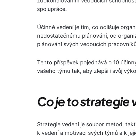
zdokonalováním vedoucích schopností 
spolupráce.
Účinné vedení je tím, co odlišuje organ
nedostatečnému plánování, od organiz
plánování svých vedoucích pracovníků
Tento příspěvek pojednává o 10 účinnýc
vašeho týmu tak, aby zlepšili svůj vý
Co je to strategie
Strategie vedení je soubor metod, takt
k vedení a motivaci svých týmů a k jejic