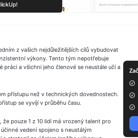
lickUp!
dním z vašich nejdůležitějších cílů vybudovat
zistentní výkony. Tento tým nepotřebuje
 práci a všichni jeho členové se neustále učí a
Zač
ém přístupu než v technických dovednostech.
řístup se vyvíjí v průběhu času.
, že pouze 1 z 10 lidí má vrozený talent pro
 účinné vedení spojeno s neustálým