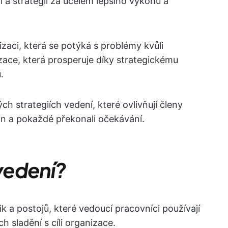
a strategií za účelem lepšího výkonu a
izaci, která se potýká s problémy kvůli
ace, která prosperuje díky strategickému
.
h strategiích vedení, které ovlivňují členy
kon a pokaždé překonali očekávání.
 vedení?
ik a postojů, které vedoucí pracovníci používají
h sladění s cíli organizace.