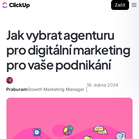
ClickUp blog
Začít
Ope
Jak vybrat agenturu
pro digitální marketing
pro vaše podnikání
16. dubna 2024
Praburam
Growth Marketing Manager