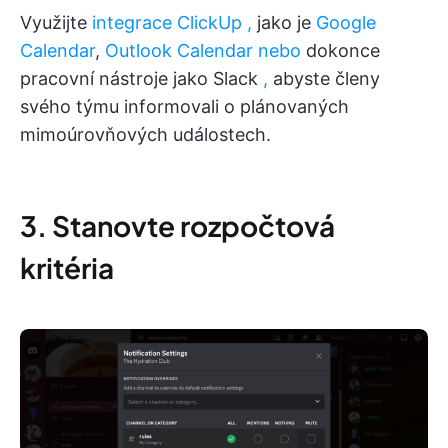
Využijte
integrace ClickUp
,
jako je
Google
Calendar
,
Outlook Calendar nebo
dokonce
pracovní nástroje jako Slack
,
abyste členy
svého týmu informovali o plánovaných
mimoúrovňových událostech.
3. Stanovte rozpočtová
kritéria