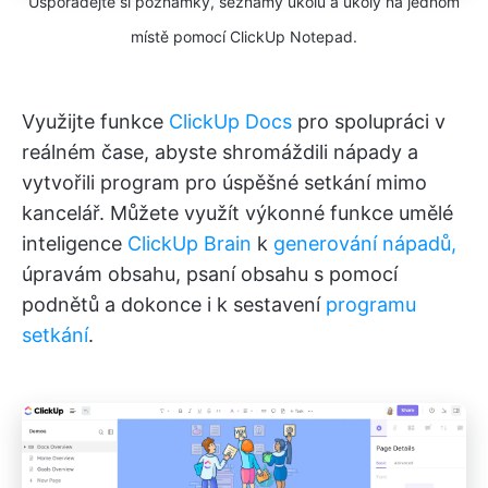
Uspořádejte si poznámky, seznamy úkolů a úkoly na jednom
místě pomocí ClickUp Notepad.
Využijte funkce
ClickUp Docs
pro spolupráci v
reálném čase, abyste shromáždili nápady a
vytvořili program pro úspěšné setkání mimo
kancelář. Můžete využít výkonné funkce umělé
inteligence
ClickUp Brain
k
generování nápadů,
úpravám obsahu, psaní obsahu s pomocí
podnětů a dokonce i k sestavení
programu
setkání
.