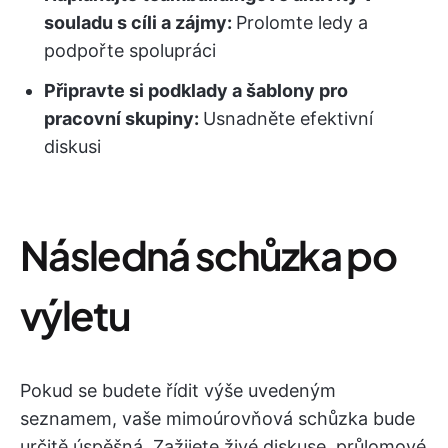
souladu s cíli a zájmy:
Prolomte ledy a
podpořte spolupráci
Připravte si podklady a šablony pro
pracovní skupiny:
Usnadněte efektivní
diskusi
Následná schůzka po
výletu
Pokud se budete řídit výše uvedeným
seznamem, vaše mimoúrovňová schůzka bude
určitě úspěšná. Zažijete živé diskuse, průlomové