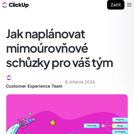
ClickUp blog
Začít
Ope
Jak naplánovat
mimoúrovňové
schůzky pro váš tým
6. března 2024
Customer Experience Team