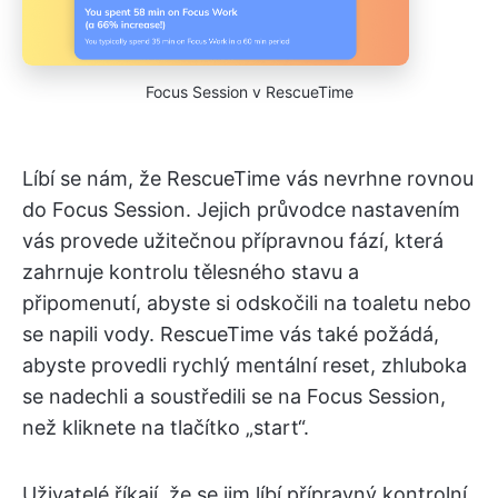
Focus Session v RescueTime
Líbí se nám, že RescueTime vás nevrhne rovnou
do Focus Session. Jejich průvodce nastavením
vás provede užitečnou přípravnou fází, která
zahrnuje kontrolu tělesného stavu a
připomenutí, abyste si odskočili na toaletu nebo
se napili vody. RescueTime vás také požádá,
abyste provedli rychlý mentální reset, zhluboka
se nadechli a soustředili se na Focus Session,
než kliknete na tlačítko „start“.
Uživatelé říkají, že se jim líbí přípravný kontrolní