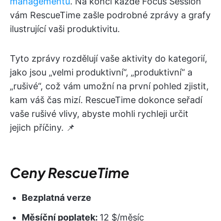
managementu
. Na konci každé Focus Session
vám RescueTime zašle podrobné zprávy a grafy
ilustrující vaši produktivitu.
Tyto zprávy rozdělují vaše aktivity do kategorií,
jako jsou „velmi produktivní“, „produktivní“ a
„rušivé“, což vám umožní na první pohled zjistit,
kam váš čas mizí. RescueTime dokonce seřadí
vaše rušivé vlivy, abyste mohli rychleji určit
jejich příčiny. 📌
Ceny RescueTime
Bezplatná verze
Měsíční poplatek:
12 $/měsíc