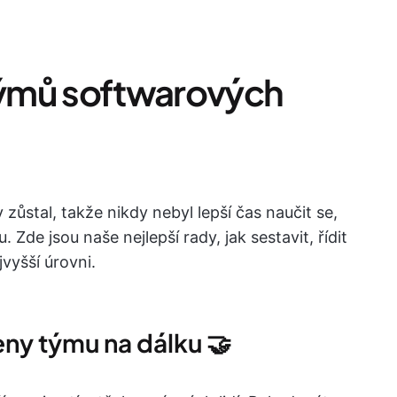
 týmů softwarových
y zůstal, takže nikdy nebyl lepší čas naučit se,
. Zde jsou naše nejlepší rady, jak sestavit, řídit
jvyšší úrovni.
eny týmu na dálku 🤝