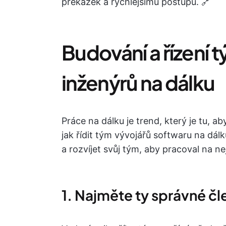
překážek a rychlejšímu postupu. 🔗
Budování a řízení
inženýrů na dálku
Práce na dálku je trend, který je tu, ab
jak řídit tým vývojářů softwaru na dálku
a rozvíjet svůj tým, aby pracoval na ne
1. Najměte ty správné čl