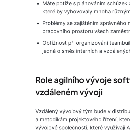
Máte potíže s plánováním schůzek 
které by vyhovovaly mnoha různý
Problémy se zajištěním správného 
pracovního prostoru všech zaměst
Obtížnost při organizování teambui
jedná o směs interních a vzdálenýc
Role agilního vývoje so
vzdáleném vývoji
Vzdálený vývojový tým bude v distrib
a metodikám projektového řízení, kter
vývojové společnosti, které využívají A