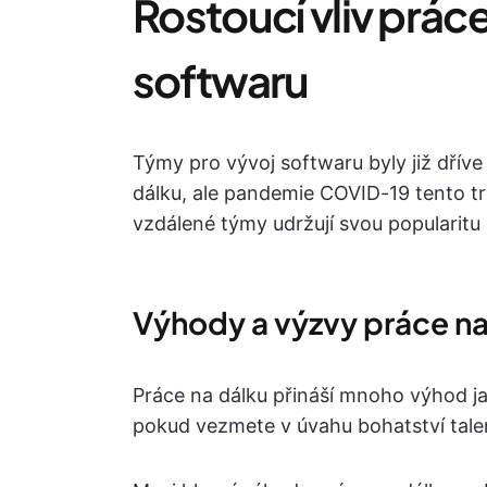
Rostoucí vliv práce
softwaru
Týmy pro vývoj softwaru byly již dřív
dálku, ale pandemie COVID-19 tento tre
vzdálené týmy udržují svou popularit
Výhody a výzvy práce na
Práce na dálku přináší mnoho výhod j
pokud vezmete v úvahu bohatství talent