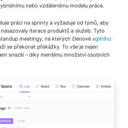
 hybridnímu nebo vzdálenému modelu práce.
luje práci na sprinty a vyžaduje od týmů, aby
a nasazovaly iterace produktů a služeb. Tyto
 standup meetingy, na kterých členové
agilního
ží se překonat překážky. To vše je nejen
ohem snazší – díky menšímu množství osobních