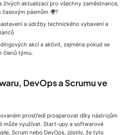
a živých aktualizací pro všechny zaměstnance,
m časovým pásmům 🌍?
nastavení a údržby technického vybavení a
nanců
ldingových akcí a aktivit, zejména pokud se
h členů týmu.
ftwaru, DevOps a Scrumu ve
uovaném prostředí prosperovat díky nástrojům
é může využívat. Start-upy a softwarové
gile, Scrum nebo DevOps, zjistily, že tyto