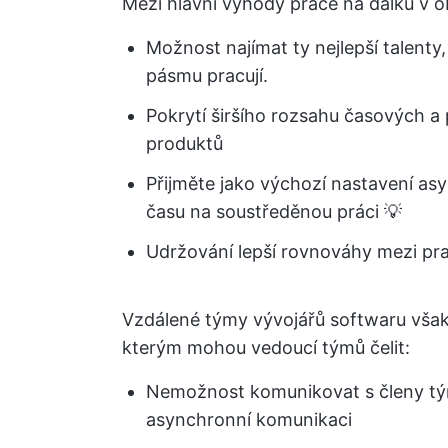
Mezi hlavní výhody práce na dálku v ob
Možnost najímat ty nejlepší talenty
pásmu pracují.
Pokrytí širšího rozsahu časových a
produktů
Přijměte jako výchozí nastavení as
času na soustředěnou práci 💡
Udržování lepší rovnováhy mezi p
Vzdálené týmy vývojářů softwaru však 
kterým mohou vedoucí týmů čelit:
Nemožnost komunikovat s členy týmu
asynchronní komunikaci