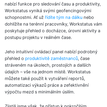
nabízí funkce pro sledování času a produktivity,
Workstatus vyniká svými geofencingovými
schopnostmi. Ať už
řídíte tým na dálku
nebo
dohlížíte na terénní pracovníky, Workstatus vám
poskytuje přehled o docházce, úrovni aktivity a
postupu projektu v reálném čase.
Jeho intuitivní ovládací panel nabízí podrobný
přehled o
produktivitě zaměstnanců
, čase
stráveném na úkolech, prostojích a dalších
údajích – vše na jednom místě. Workstatus
můžete také použít k vytváření reportů,
automatizaci výkazů práce a zefektivnění
výpočtu mezd s minimálním úsilím.
Zjistili jsme však, že přístup k pokročilým