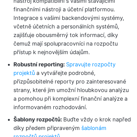
nástroj kompatibilní s vašimi stávajícími
finančními nástroji a účetní platformou.
Integrace s vašimi backendovými systémy,
včetně účetních a personálních systémů,
zajišťuje obousměrný tok informací, díky
čemuž mají spolupracovníci na rozpočtu
přístup k nejnovějším údajům.
Robustní reporting:
Spravujte rozpočty
projektů
a vytvářejte podrobné,
přizpůsobitelné reporty pro zainteresované
strany, které jim umožní hloubkovou analýzu
a pomohou při komplexní finanční analýze a
informovaném rozhodování.
Šablony rozpočtů:
Buďte vždy o krok napřed
díky předem připraveným
šablonám
rozpočtů projektů
.