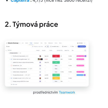
Capterra
:
4,7/5 (více než 3800 recenzí)
2. Týmová práce
prostřednictvím
Teamwork