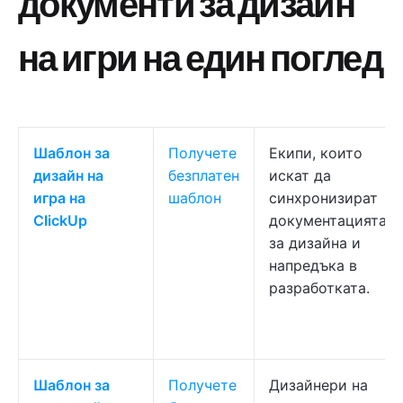
документи за дизайн
на игри на един поглед
Шаблон за
Получете
Екипи, които
дизайн на
безплатен
искат да
игра на
шаблон
синхронизират
ClickUp
документацията
за дизайна и
напредъка в
разработката.
Шаблон за
Получете
Дизайнери на