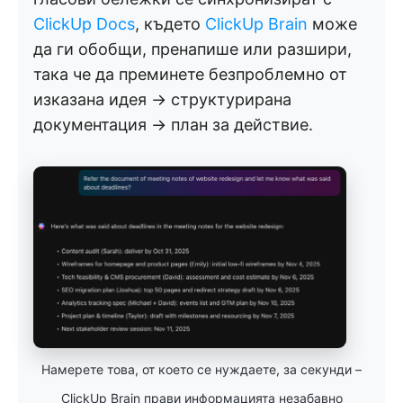
ClickUp Docs
, където
ClickUp Brain
може
да ги обобщи, пренапише или разшири,
така че да преминете безпроблемно от
изказана идея → структурирана
документация → план за действие.
Намерете това, от което се нуждаете, за секунди –
ClickUp Brain прави информацията незабавно