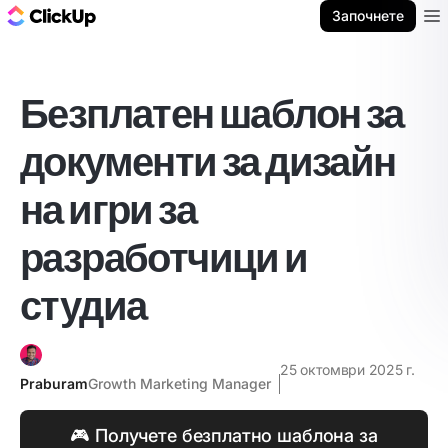
ClickUp блог
Започнете
Ope
Безплатен шаблон за
документи за дизайн
на игри за
разработчици и
студиа
25 октомври 2025 г.
Praburam
Growth Marketing Manager
🎮 Получете безплатно шаблона за