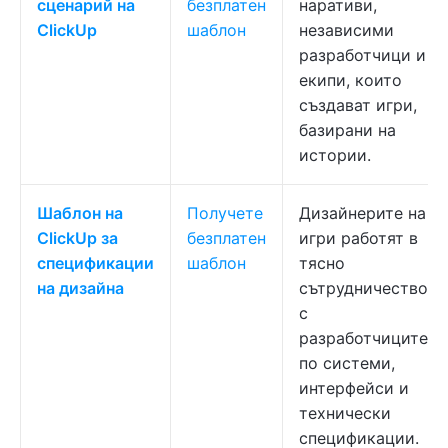
сценарий на
безплатен
наративи,
ClickUp
шаблон
независими
разработчици и
екипи, които
създават игри,
базирани на
истории.
Шаблон на
Получете
Дизайнерите на
ClickUp за
безплатен
игри работят в
спецификации
шаблон
тясно
на дизайна
сътрудничество
с
разработчиците
по системи,
интерфейси и
технически
спецификации.