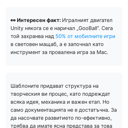
👀 Интересен факт:
Игралният двигател
Unity някога се е наричал „GooBall”. Сега
той захранва над
50% от мобилните игри
в световен мащаб, а е започнал като
инструмент за провалена игра за Mac.
Шаблоните придават структура на
творческия ви процес, като подреждат
всяка идея, механика и важен етап. Но
само документацията не е достатъчна. За
да насочвате развитието по-ефективно,
трябва да имате ясна представа за това