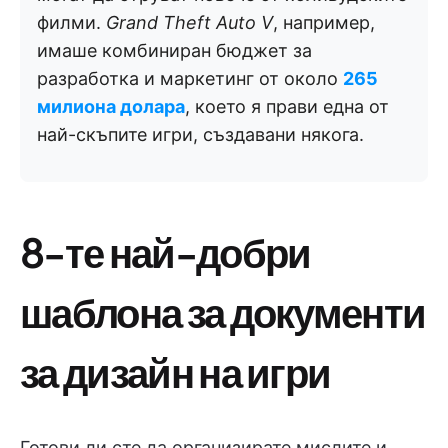
филми.
Grand Theft Auto V
, например,
имаше комбиниран бюджет за
разработка и маркетинг от около
265
милиона долара
, което я прави една от
най-скъпите игри, създавани някога.
8-те най-добри
шаблона за документи
за дизайн на игри
Готови ли сте да организирате мислите и