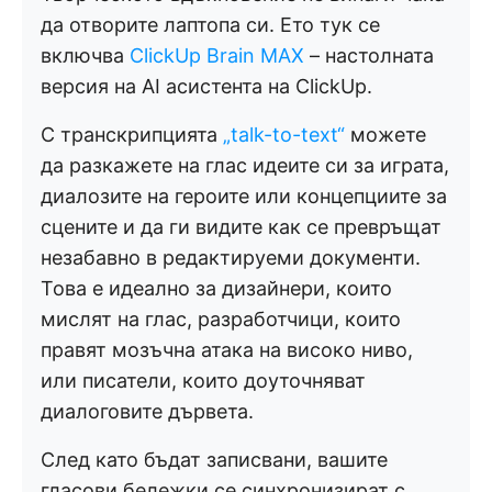
да отворите лаптопа си. Ето тук се
включва
ClickUp Brain MAX
– настолната
версия на AI асистента на ClickUp.
С транскрипцията
„talk-to-text“
можете
да разкажете на глас идеите си за играта,
диалозите на героите или концепциите за
сцените и да ги видите как се превръщат
незабавно в редактируеми документи.
Това е идеално за дизайнери, които
мислят на глас, разработчици, които
правят мозъчна атака на високо ниво,
или писатели, които доуточняват
диалоговите дървета.
След като бъдат записвани, вашите
гласови бележки се синхронизират с