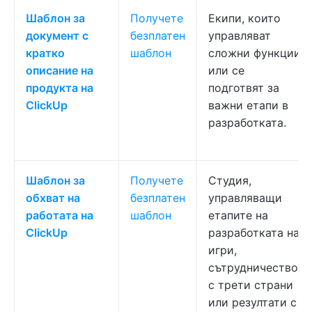
Шаблон за
Получете
Екипи, които
документ с
безплатен
управляват
кратко
шаблон
сложни функции
описание на
или се
продукта на
подготвят за
ClickUp
важни етапи в
разработката.
Шаблон за
Получете
Студия,
обхват на
безплатен
управляващи
работата на
шаблон
етапите на
ClickUp
разработката на
игри,
сътрудничество
с трети страни
или резултати с