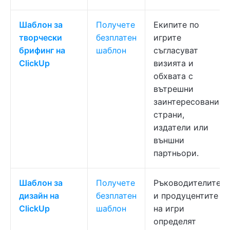
Шаблон за
Получете
Екипите по
творчески
безплатен
игрите
брифинг на
шаблон
съгласуват
ClickUp
визията и
обхвата с
вътрешни
заинтересовани
страни,
издатели или
външни
партньори.
Шаблон за
Получете
Ръководителите
дизайн на
безплатен
и продуцентите
ClickUp
шаблон
на игри
определят