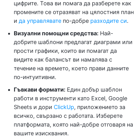
цифрите. Това ви помага да разберете как
промените се отразяват на цялостния план
и
да управлявате
по-добре
разходите си
.
Визуални помощни средства:
Най-
добрите шаблони предлагат диаграми или
прости графики, които ви помагат да
видите как балансът ви намалява с
течение на времето, което прави данните
по-интуитивни.
Гъвкави формати:
Един добър шаблон
работи в инструменти като Excel, Google
Sheets и дори
ClickUp
, приложението за
всичко, свързано с работата. Изберете
платформата, която най-добре отговаря на
вашите изисквания.