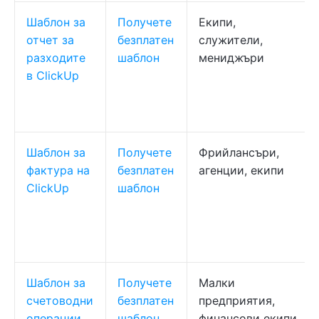
Шаблон за
Получете
Екипи,
отчет за
безплатен
служители,
разходите
шаблон
мениджъри
в ClickUp
Шаблон за
Получете
Фрийлансъри,
фактура на
безплатен
агенции, екипи
ClickUp
шаблон
Шаблон за
Получете
Малки
счетоводни
безплатен
предприятия,
операции
шаблон
финансови екипи