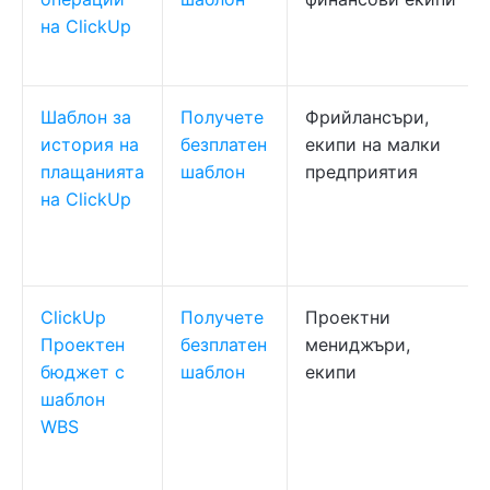
на ClickUp
Шаблон за
Получете
Фрийлансъри,
история на
безплатен
екипи на малки
плащанията
шаблон
предприятия
на ClickUp
ClickUp
Получете
Проектни
Проектен
безплатен
мениджъри,
бюджет с
шаблон
екипи
шаблон
WBS