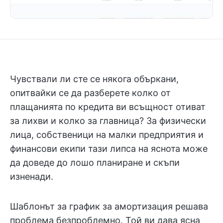
Чувствали ли сте се някога объркани,
опитвайки се да разберете колко от
плащанията по кредита ви всъщност отиват
за лихви и колко за главница? За физически
лица, собственици на малки предприятия и
финансови екипи тази липса на яснота може
да доведе до лошо планиране и скъпи
изненади.
Шаблонът за график за амортизация решава
проблема безпроблемно. Той ви дава ясна