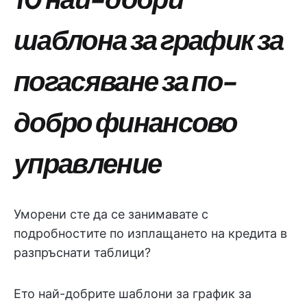
шаблона за график за
погасяване
за по-
добро финансово
управление
Уморени сте да се занимавате с
подробностите по изплащането на кредита в
разпръснати таблици?
Ето най-добрите шаблони за график за