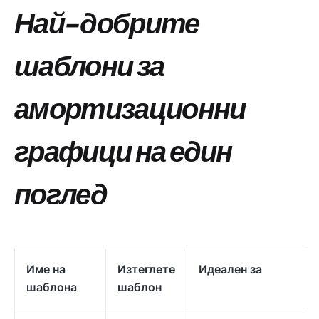
Най-добрите
шаблони за
амортизационни
графици на един
поглед
Име на
Изтеглете
Идеален за
шаблона
шаблон