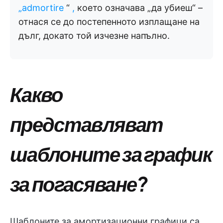
„admortire
“
,
което означава „да убиеш“ –
отнася се до постепенното изплащане на
дълг, докато той изчезне напълно.
Какво
представляват
шаблоните за график
за погасяване?
Шаблоните за амортизационни графици са