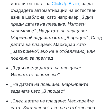
интелигентност на
ClickUp Brain
, за да
създадете автоматизации на естествен
език в шаблона, като например
„3 дни
преди датата на плащане: Изпрати
напомняне“
„На датата на плащане:
Маркирай задачата като „В процес“
„След
датата на плащане: Маркирай като
„Завършено“, ако не е отбелязано, или
подкани за преглед
„3 дни преди датата на плащане:
Изпратете напомняне”
„На датата на плащане: Маркирайте
задачата като „В процес“
„След датата на плащане: Маркирайте
като „Завършено“, ако не е отбелязано,