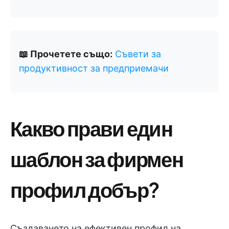
📖 Прочетете също:
Съвети за
продуктивност за предприемачи
Какво прави един
шаблон за фирмен
профил добър?
Създаването на ефективен профил на