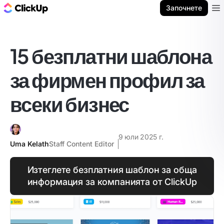
ClickUp блог
Започнете
Ope
15 безплатни шаблона
за фирмен профил за
всеки бизнес
9 юли 2025 г.
Uma Kelath
Staff Content Editor
Изтеглете безплатния шаблон за обща
информация за компанията от ClickUp