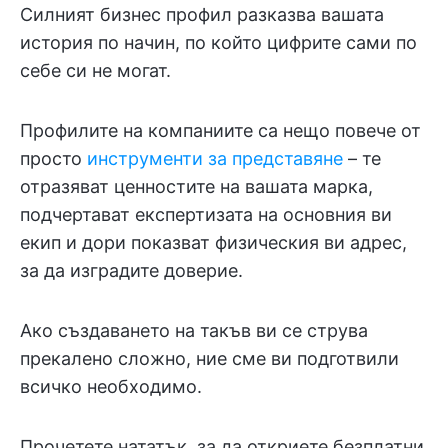
Силният бизнес профил разказва вашата
история по начин, по който цифрите сами по
себе си не могат.
Профилите на компаниите са нещо повече от
просто
инструменти за представяне
– те
отразяват ценностите на вашата марка,
подчертават експертизата на основния ви
екип и дори показват физическия ви адрес,
за да изградите доверие.
Ако създаването на такъв ви се струва
прекалено сложно, ние сме ви подготвили
всичко необходимо.
Прочетете нататък, за да откриете безплатни