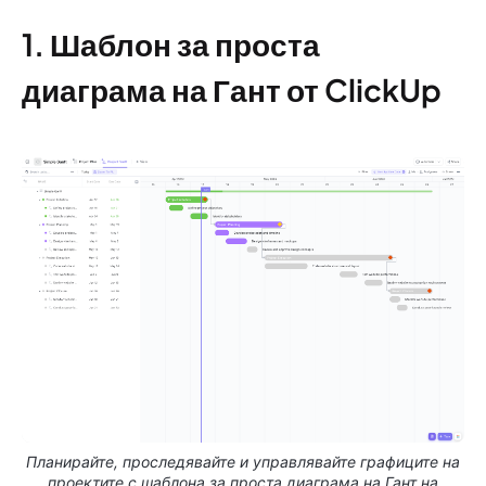
1. Шаблон за проста
диаграма на Гант от ClickUp
Планирайте, проследявайте и управлявайте графиците на
проектите с шаблона за проста диаграма на Гант на