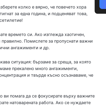
зберете колко е вярно, че повечето хора
тигнат за една година, и подценяват това,
есетилетие!
ате времето си. Ако изглежда хаотичен,
и правилно. Помислете за пропуснати важни
ични ангажименти и др.
акава ситуация: бързаме за среща, за която
емаме прекалено много ангажименти,
онцентрация и твърде късно осъзнаваме, че
о ви помага да се фокусирате върху важните
ате натоварената работа. Ако се нуждаете