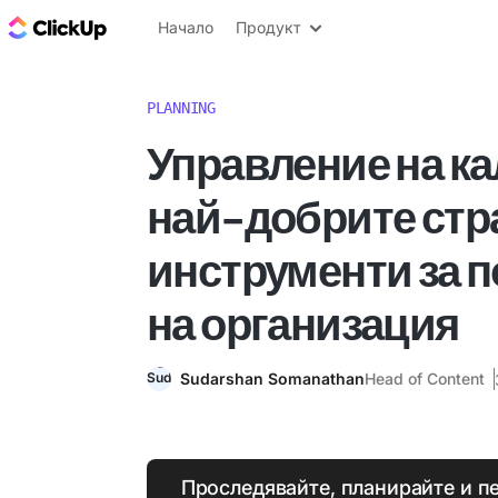
ClickUp блог
Начало
Продукт
PLANNING
Управление на к
най-добрите стр
инструменти за 
на организация
Sudarshan Somanathan
Head of Content
Проследявайте, планирайте и п