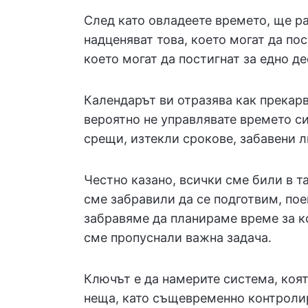
След като овладеете времето, ще ра
надценяват това, което могат да пос
което могат да постигнат за едно д
Календарът ви отразява как прекарв
вероятно не управлявате времето с
срещи, изтекли срокове, забавени л
Честно казано, всички сме били в т
сме забравили да се подготвим, по
забравяме да планираме време за к
сме пропуснали важна задача.
Ключът е да намерите система, коят
неща, като същевременно контролир