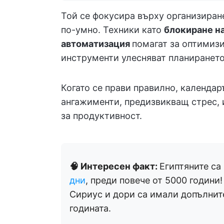
Той се фокусира върху организиране
по-умно. Техники като
блокиране на
автоматизация
помагат за оптимизи
инструменти улесняват планирането
Когато се прави правилно, календар
ангажименти, предизвикващ стрес, 
за продуктивност.
🧠 Интересен факт:
Египтяните са
дни
, преди повече от 5000 години!
Сириус и дори са имали допълните
годината.