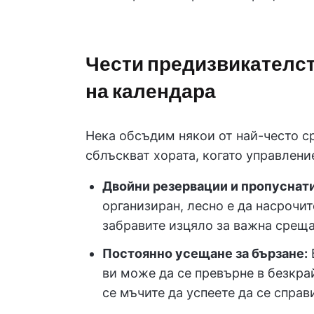
Чести предизвикателс
на календара
Нека обсъдим някои от най-често с
сблъскват хората, когато управлени
Двойни резервации и пропуснат
организиран, лесно е да насрочи
забравите изцяло за важна срещ
Постоянно усещане за бързане:
ви може да се превърне в безкрай
се мъчите да успеете да се справ