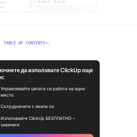
TABLE OF CONTENTS
почнете да използвате ClickUp още
ес
Управлявайте цялата си работа на едно
място
Сътрудничете с екипа си
Използвайте ClickUp БЕЗПЛАТНО –
завинаги