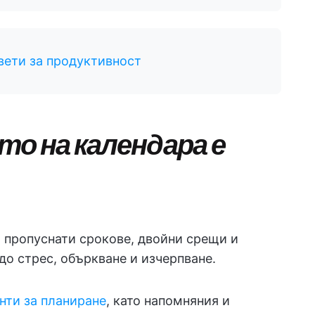
вети за продуктивност
о на календара е
 пропуснати срокове, двойни срещи и
до стрес, объркване и изчерпване.
нти за планиране
, като напомняния и