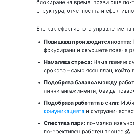
блокиране на време, прави още по-т
структура, отчетността и ефективно
Ето как ефективното управление на 
Повишава производителността:
П
фокусирани и свършете повече ра
Намалява стреса:
Няма повече су
срокове – само ясен план, който 
Подобрява баланса между работ
лични ангажименти, без да позвол
Подобрява работата в екип:
Избя
комуникацията
и сътрудничеств
Спестява пари:
по-малко извънре
по-ефективен работен процес 💰