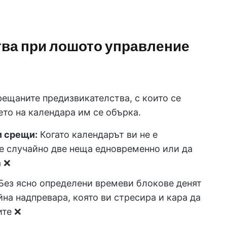
тва при лошото управление
рещаните предизвикателства, с които се
ето на календара им се обърка.
и срещи:
Когато календарът ви не е
те случайно две неща едновременно или да
а ❌
Без ясно определени времеви блокове денят
на надпревара, която ви стресира и кара да
ите ❌