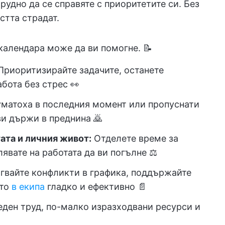
рудно да се справяте с приоритетите си. Без
стта страдат.
календара може да ви помогне. 📝
риоритизирайте задачите, останете
бота без стрес 👀
матоха в последния момент или пропуснати
ви държи в преднина 🙇
ата и личния живот:
Отделете време за
явате на работата да ви погълне ⚖️
гвайте конфликти в графика, поддържайте
ото
в екипа
гладко и ефективно 📄
ден труд, по-малко изразходвани ресурси и