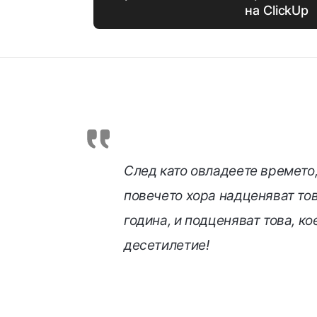
на ClickUp
След като овладеете времето,
повечето хора надценяват тов
година, и подценяват това, ко
десетилетие!