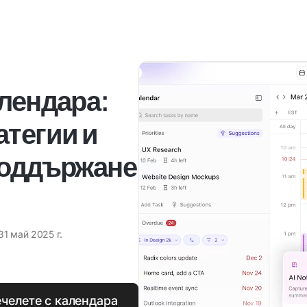
алендара:
атегии и
поддържане
31 май 2025 г.
ечелете с календара