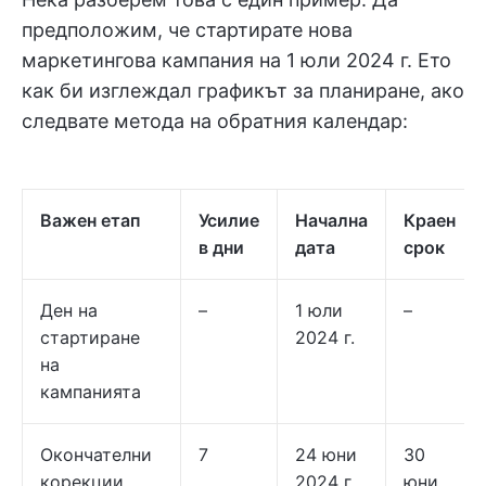
предположим, че стартирате нова
маркетингова кампания на 1 юли 2024 г. Ето
как би изглеждал графикът за планиране, ако
следвате метода на обратния календар:
Важен етап
Усилие
Начална
Краен
в дни
дата
срок
Ден на
–
1 юли
–
стартиране
2024 г.
на
кампанията
Окончателни
7
24 юни
30
корекции
2024 г.
юни