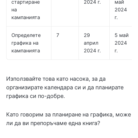
стартиране
2024 г.
май
на
2024
кампанията
г.
Определете
7
29
5 май
графика на
април
2024
кампанията
2024 г.
г.
Използвайте това като насока, за да
организирате календара си и да планирате
графика си по-добре.
Като говорим за планиране на графика, може
ли да ви препоръчаме една книга?