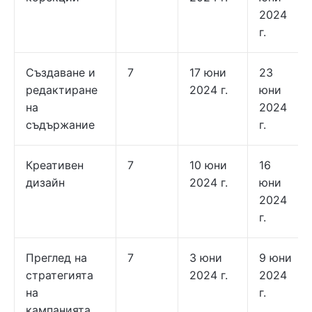
2024
г.
Създаване и
7
17 юни
23
редактиране
2024 г.
юни
на
2024
съдържание
г.
Креативен
7
10 юни
16
дизайн
2024 г.
юни
2024
г.
Преглед на
7
3 юни
9 юни
стратегията
2024 г.
2024
на
г.
кампанията