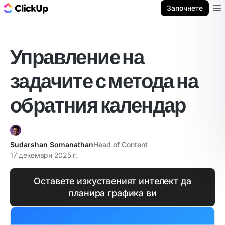
ClickUp блог
Започнете
Ope
Управление на
задачите с метода на
обратния календар
Sudarshan Somanathan
Head of Content
17 декември 2025 г.
Оставете изкуственият интелект да
планира графика ви