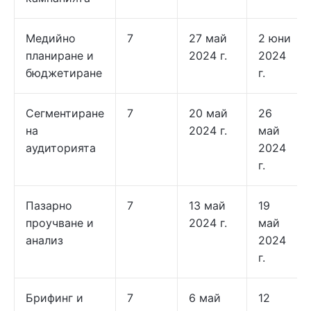
Медийно
7
27 май
2 юни
планиране и
2024 г.
2024
бюджетиране
г.
Сегментиране
7
20 май
26
на
2024 г.
май
аудиторията
2024
г.
Пазарно
7
13 май
19
проучване и
2024 г.
май
анализ
2024
г.
Брифинг и
7
6 май
12