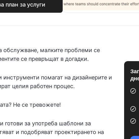
а план за услуги
на обслужване, малките проблеми се
иентите се превръщат в догадки.
За
и инструменти помагат на дизайнерите и
дн
ират целия работен процес.
лата? Не се тревожете!
и готови за употреба шаблони за
тяват и подобряват проектирането на