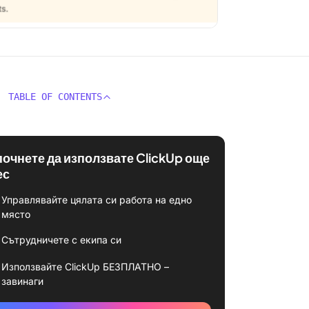
TABLE OF CONTENTS
почнете да използвате ClickUp още
ес
Управлявайте цялата си работа на едно
място
Сътрудничете с екипа си
Използвайте ClickUp БЕЗПЛАТНО –
завинаги