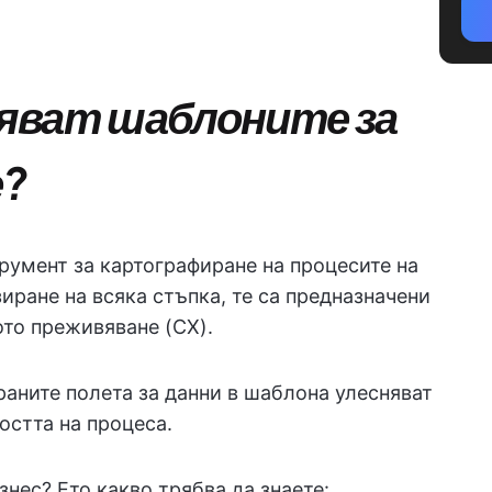
яват шаблоните за
е?
румент за картографиране на процесите на
зиране на всяка стъпка, те са предназначени
ото преживяване (CX).
раните полета за данни в шаблона улесняват
остта на процеса.
знес? Ето какво трябва да знаете: