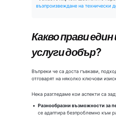
възпроизвеждане на технически 
Какво прави един 
услуги добър?
Въпреки че са доста гъвкави, подх
отговарят на няколко ключови изис
Нека разгледаме кои аспекти са за
Разнообразни възможности за п
се адаптира безпроблемно към р