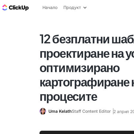
ClickUp блог
Начало
Продукт
12 безплатни шаб
проектиране на у
оптимизирано
картографиране 
процесите
Uma Kelath
Staff Content Editor
2 април 20