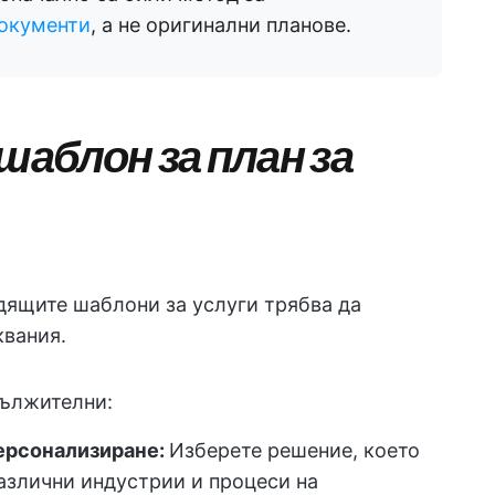
документи
, а не оригинални планове.
шаблон за план за
одящите шаблони за услуги трябва да
квания.
дължителни:
ерсонализиране:
Изберете решение, което
азлични индустрии и процеси на