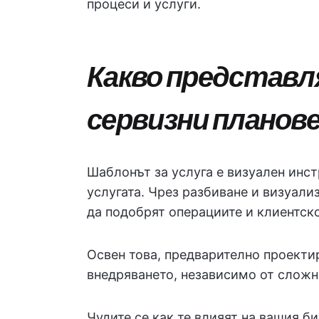
процеси и услуги.
Какво представл
сервизни планов
Шаблонът за услуга е визуален инст
услугата. Чрез разбиване и визуали
да подобрят операциите и клиентск
Освен това, предварително проекти
внедряването, независимо от сложн
Чудите се как те влияят на вашия би