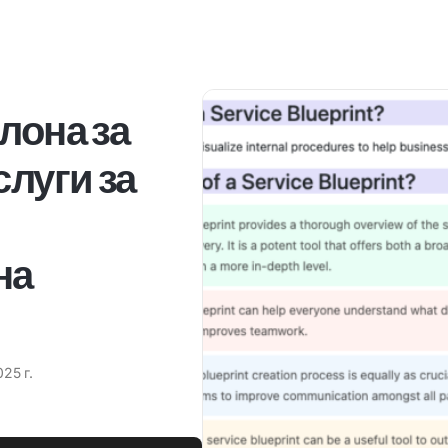
лона за
слуги за
на
25 г.