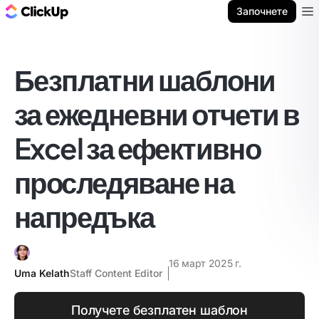
ClickUp блог
Започнете
Ope
Безплатни шаблони
за ежедневни отчети в
Excel за ефективно
проследяване на
напредъка
16 март 2025 г.
Uma Kelath
Staff Content Editor
Получете безплатен шаблон