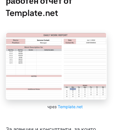
работен отчет от
Template.net
чрез
Template.net
За агенции и консултанти, за които