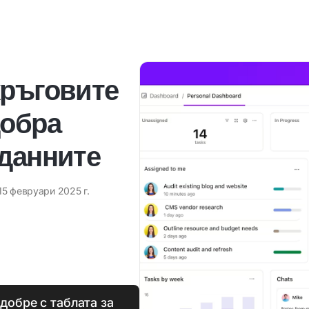
кръговите
добра
 данните
15 февруари 2025 г.
добре с таблата за