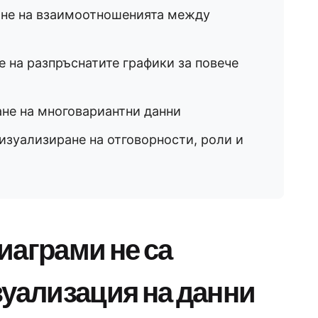
ане на взаимоотношенията между
 на разпръснатите графики за повече
не на многовариантни данни
изуализиране на отговорности, роли и
иаграми не са
зуализация на данни