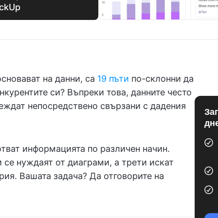
ickUp
основават на данни, са
19 пъти
по-склонни да
нкурентите си? Въпреки това, данните често
леждат непосредствено свързани с дадения
За
дн
отват информацията по различен начин.
 се нуждаят от диаграми, а трети искат
рия. Вашата задача? Да отговорите на