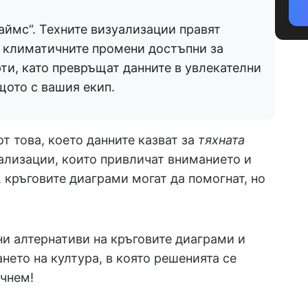
аймс“. Техните визуализации правят
 климатичните промени достъпни за
рти, като превръщат данните в увлекателни
щото с вашия екип.
т това, което данните казват за
тяхната
уализации, които привличат вниманието и
, кръговите диаграми могат да помогнат, но
ни алтернативи на кръговите диаграми и
нето на култура, в която решенията се
очнем!