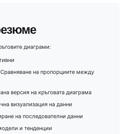
резюме
ръговите диаграми:
ктивни
 Сравняване на пропорциите между
ана версия на кръговата диаграма
чна визуализация на данни
иране на последователни данни
модели и тенденции