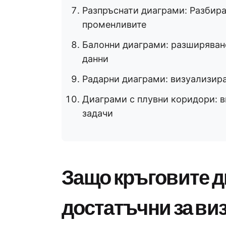
Разпръснати диаграми: Разбир
променливите
Балонни диаграми: разширяване
данни
Радарни диаграми: визуализира
Диаграми с плувни коридори: в
задачи
Защо кръговите д
достатъчни за ви