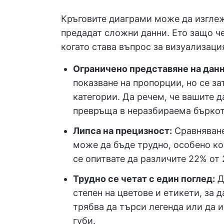
Кръговите диаграми може да изглежд
предадат сложни данни. Ето защо че
когато става въпрос за визуализация
Ограничено представяне на дан
показване на пропорции, но се за
категории. Да речем, че вашите д
превръща в неразбираема бъркоти
Липса на прецизност:
Сравняване
може да бъде трудно, особено ког
се опитвате да различите 22% от 
Трудно се четат с един поглед:
Д
степен на цветове и етикети, за 
трябва да търси легенда или да 
губи.