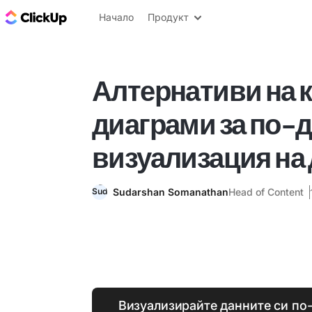
ClickUp блог
Начало
Продукт
Алтернативи на 
диаграми за по-
визуализация на
Sudarshan Somanathan
Head of Content
Визуализирайте данните си по-