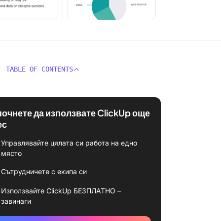
TABLE OF CONTENTS
почнете да използвате ClickUp още
ес
Управлявайте цялата си работа на едно
място
Сътрудничете с екипа си
Използвайте ClickUp БЕЗПЛАТНО –
завинаги