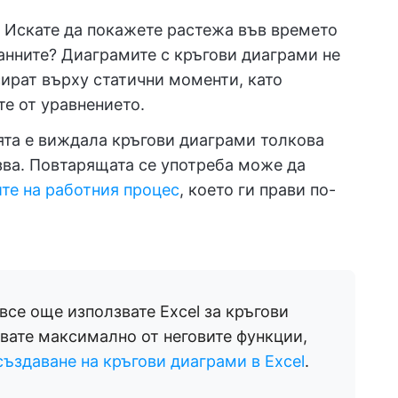
: Искате да покажете растежа във времето
анните? Диаграмите с кръгови диаграми не
сират върху статични моменти, като
е от уравнението.
ята е виждала кръгови диаграми толкова
язва. Повтарящата се употреба може да
те на работния процес
, което ги прави по-
все още използвате Excel за кръгови
звате максимално от неговите функции,
създаване на кръгови диаграми в Excel
.