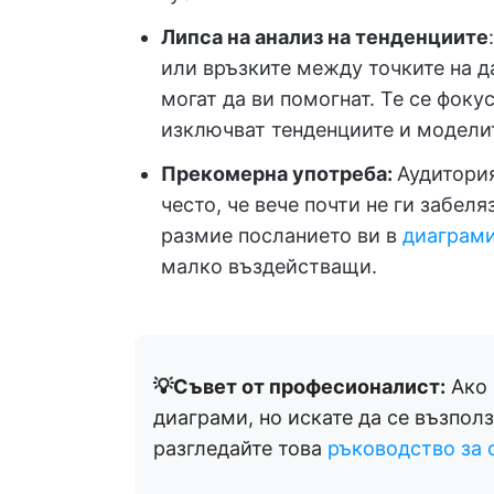
Липса на анализ на тенденциите
или връзките между точките на д
могат да ви помогнат. Те се фоку
изключват тенденциите и моделит
Прекомерна употреба:
Аудитори
често, че вече почти не ги забел
размие посланието ви в
диаграми
малко въздействащи.
💡Съвет от професионалист:
Ако 
диаграми, но искате да се възпол
разгледайте това
ръководство за 