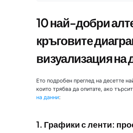
10 най-добри алт
кръговите диагра
визуализация на 
Ето подробен преглед на десетте на
които трябва да опитате, ако търси
на данни
:
1. Графики с ленти: пр