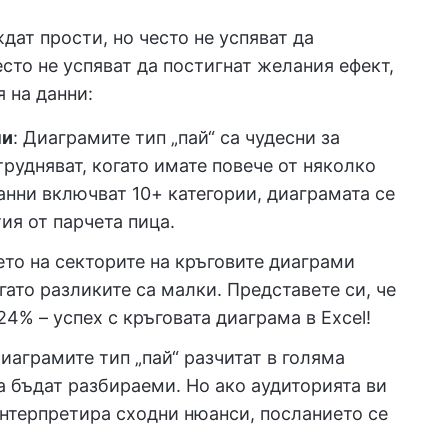
ат прости, но често не успяват да
сто не успяват да постигнат желания ефект,
 на данни:
ни
: Диаграмите тип „пай“ са чудесни за
трудняват, когато имате повече от няколко
анни включват 10+ категории, диаграмата се
я от парчета пица.
то на секторите на кръговите диаграми
ато разликите са малки. Представете си, че
24% – успех с кръговата диаграма в Excel!
иаграмите тип „пай“ разчитат в голяма
да бъдат разбираеми. Но ако аудиторията ви
интерпретира сходни нюанси, посланието се