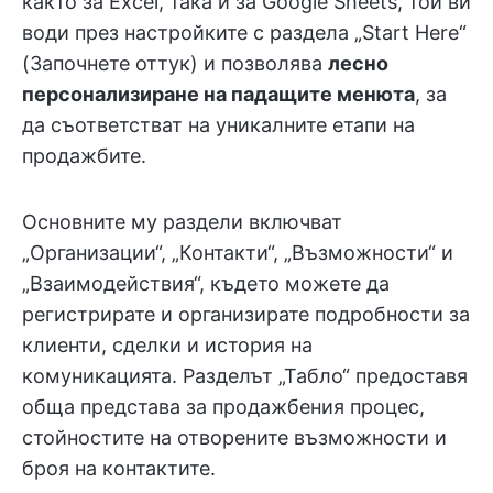
както за Excel, така и за Google Sheets, той ви
води през настройките с раздела „Start Here“
(Започнете оттук) и позволява
лесно
персонализиране на падащите менюта
, за
да съответстват на уникалните етапи на
продажбите.
Основните му раздели включват
„Организации“, „Контакти“, „Възможности“ и
„Взаимодействия“, където можете да
регистрирате и организирате подробности за
клиенти, сделки и история на
комуникацията. Разделът „Табло“ предоставя
обща представа за продажбения процес,
стойностите на отворените възможности и
броя на контактите.