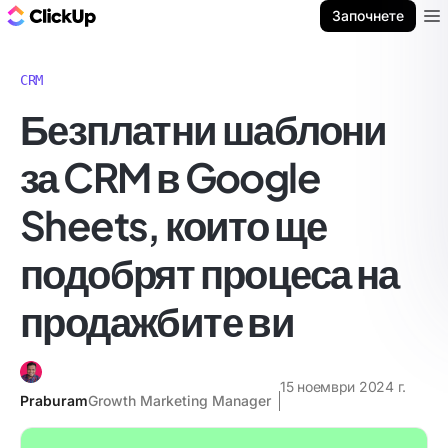
ClickUp блог
Започнете
Ope
CRM
Безплатни шаблони
за CRM в Google
Sheets, които ще
подобрят процеса на
продажбите ви
15 ноември 2024 г.
Praburam
Growth Marketing Manager