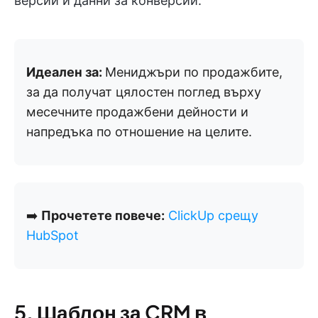
версии и данни за конверсии.
Идеален за:
Мениджъри по продажбите,
за да получат цялостен поглед върху
месечните продажбени дейности и
напредъка по отношение на целите.
➡️
Прочетете повече:
ClickUp срещу
HubSpot
5. Шаблон за CRM в