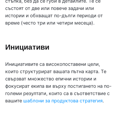
стъпка, без да се губи в детайлите. Те се
състоят от две или повече задачи или
истории и обхващат по-дълги периоди от
време (често три или четири месеца).
Инициативи
Инициативите са високопоставени цели,
които структурират вашата пътна карта. Те
свързват множество епични истории и
фокусират екипа ви върху постигането на по-
големи резултати, които са в съответствие с
вашите
шаблони за продуктова стратегия
.