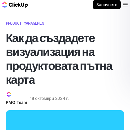
ClickUp блог
Започнете
Ope
PRODUCT MANAGEMENT
Как да създадете
визуализация на
продуктовата пътна
карта
18 октомври 2024 г.
PMO Team