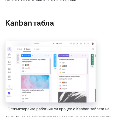
Kanban табла
Оптимизирайте работния си процес с Kanban таблата на