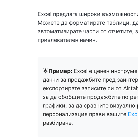
Excel предлага широки възможности
Можете да форматирате таблици, да
автоматизирате части от отчетите, з
привлекателен начин.
🌟
Пример:
Excel е ценен инструме
данни за продажбите пред заинте
експортирате записите си от Airtab
за да обобщите продажбите по рег
графики, за да сравните визуално 
персонализация прави вашите
Exc
разбиране.