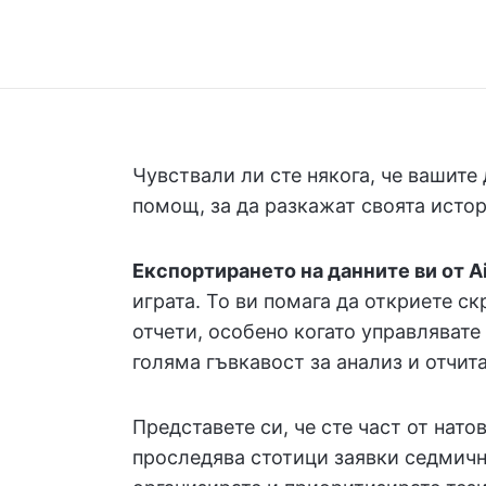
Чувствали ли сте някога, че вашите
помощ, за да разкажат своята исто
Експортирането на данните ви от Air
играта. То ви помага да откриете с
отчети, особено когато управлявате
голяма гъвкавост за анализ и отчита
Представете си, че сте част от нато
проследява стотици заявки седмично