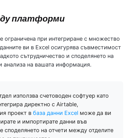
жду платформи
де ограничена при интегриране с множество
данните ви в Excel осигурява съвместимост
адкото сътрудничество и споделянето на
и анализа на вашата информация.
тдел използва счетоводен софтуер като
тегрира директно с Airtable,
шия проект в
база данни Excel
може да ви
ирате и импортирате данни във
те споделянето на отчети между отделите