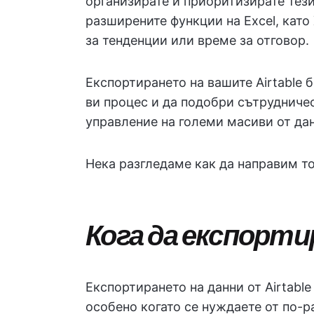
организирате и приоритизирате тез
разширените функции на Excel, като
за тенденции или време за отговор.
Експортирането на вашите Airtable 
ви процес и да подобри сътрудничес
управление на големи масиви от да
Нека разгледаме как да направим т
Кога да експортир
Експортирането на данни от Airtabl
особено когато се нуждаете от по-