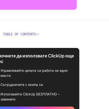
TABLE OF CONTENTS
почнете да използвате ClickUp още
ес
Управлявайте цялата си работа на едно
място
Сътрудничете с екипа си
Използвайте ClickUp БЕЗПЛАТНО –
завинаги