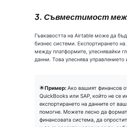
3. Съвместимост ме
Гъвкавостта на Airtable може да бъ
бизнес системи. Експортирането на 
между платформите, улеснявайки гл
данни. Това улеснява управлението 
🌟
Пример:
Ако вашият финансов о
QuickBooks или SAP, който не се ин
експортирането на данните от ва
помогне. Можете лесно да формат
финансовата система, да опрости