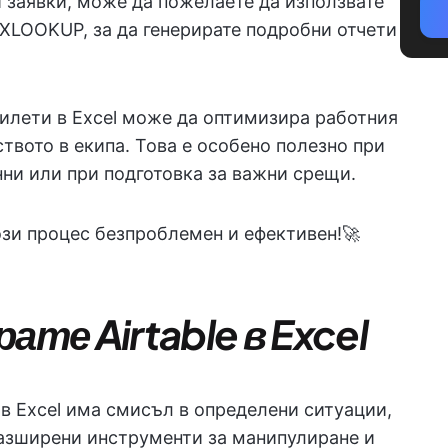
и заявки, може да пожелаете да използвате
 XLOOKUP, за да генерирате подробни отчети
билети в Excel може да оптимизира работния
твото в екипа. Това е особено полезно при
нни или при подготовка за важни срещи.
ози процес безпроблемен и ефективен!🚀
ате Airtable в Excel
e в Excel има смисъл в определени ситуации,
разширени инструменти за манипулиране и