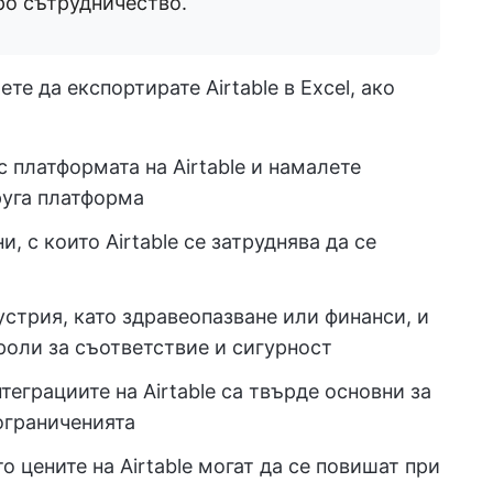
ро сътрудничество.
те да експортирате Airtable в Excel, ако
 платформата на Airtable и намалете
руга платформа
, с които Airtable се затруднява да се
устрия, като здравеопазване или финанси, и
роли за съответствие и сигурност
теграциите на Airtable са твърде основни за
ограниченията
о цените на Airtable могат да се повишат при