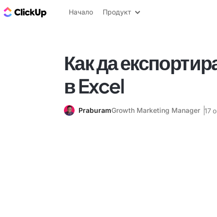
ClickUp блог
Начало
Продукт
Как да експортира
в Excel
Praburam
Growth Marketing Manager
17 