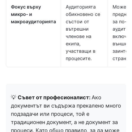
Фокус върху
Аудиторията
Може да
микро- и
обикновено се
предназ
макроаудиторията
състои от
за по-ш
вътрешни
аудитор
членове на
включи
екипа,
външни
участващи в
заинтер
процесите.
страни.
💡
Съвет от професионалист:
Ако
документът ви съдържа прекалено много
подзадачи или процеси, той е
традиционен документ, а не документ за
процеси. Като общо правило, за да може