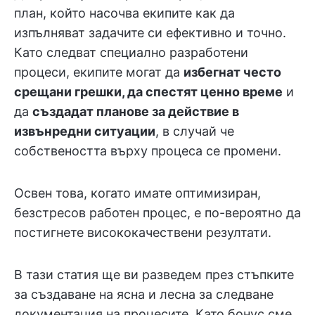
план, който насочва екипите как да
изпълняват задачите си ефективно и точно.
Като следват специално разработени
процеси, екипите могат да
избегнат често
срещани грешки, да спестят ценно време
и
да
създадат планове за действие в
извънредни ситуации
, в случай че
собствеността върху процеса се промени.
Освен това, когато имате оптимизиран,
безстресов работен процес, е по-вероятно да
постигнете висококачествени резултати.
В тази статия ще ви разведем през стъпките
за създаване на ясна и лесна за следване
документация на процесите. Като бонус сме