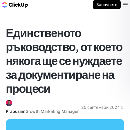
ClickUp блог
Започнете
Ope
Единственото
ръководство, от което
някога ще се нуждаете
за документиране на
процеси
20 септември 2024 г.
Praburam
Growth Marketing Manager