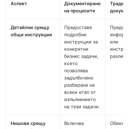
Аспект
Документиране
Традиц
на процесите
докуме
Детайлни срещу
Предоставя
Предлаг
общи инструкции
подробни
информ
инструкции за
или
конкретни
инструк
бизнес задачи,
различн
което
позволява
задълбочено
разбиране на
всеки етап от
изпълнението
на тези задачи.
Нишови срещу
Включва
Обикно