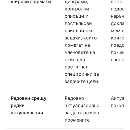
широки формати
диаграми,
включв
контролни
подроб
списъци и
наръчни
постъпкови
доклади
списъци със
мемора
задачи, които
които
помагат на
предост
членовете на
по-шир
екипа да
насоки.
постигнат
специфични за
задачите цели.
Редовни срещу
Редовно
Актуали
редки
актуализирано,
по-рядк
актуализации
за да отразява
промените