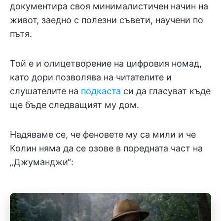
документира своя минималистичен начин на
живот, заедно с полезни съвети, научени по
пътя.
Той е и олицетворение на цифровия номад,
като дори позволява на читателите и
слушателите на
подкаста
си да гласуват къде
ще бъде следващият му дом.
Надяваме се, че феновете му са мили и че
Колин няма да се озове в поредната част на
„Джуманджи“: