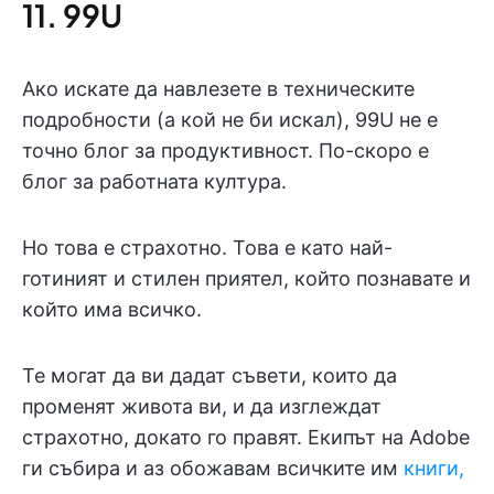
11. 99U
Ако искате да навлезете в техническите
подробности (а кой не би искал), 99U не е
точно блог за продуктивност. По-скоро е
блог за работната култура.
Но това е страхотно. Това е като най-
готиният и стилен приятел, който познавате и
който има всичко.
Те могат да ви дадат съвети, които да
променят живота ви, и да изглеждат
страхотно, докато го правят. Екипът на Adobe
ги събира и аз обожавам всичките им
книги,