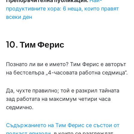
Препоръчителна публикация:
Най-
продуктивните хора: 6 неща, които правят
всеки ден
10. Тим Ферис
Познато ли ви е името? Тим Ферис е авторът
на бестселъра „4-часовата работна седмица“.
Да, чухте правилно; той е разкрил тайната
зад работата на максимум четири часа
седмично.
Съдържанието на Тим Ферис се състои от
подкаст епизоди
, в които се разглеждат