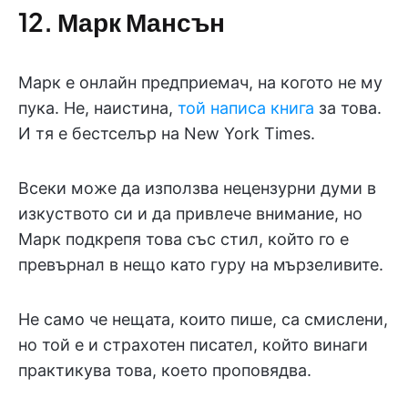
12. Марк Мансън
Марк е онлайн предприемач, на когото не му
пука. Не, наистина,
той написа книга
за това.
И тя е бестселър на New York Times.
Всеки може да използва нецензурни думи в
изкуството си и да привлече внимание, но
Марк подкрепя това със стил, който го е
превърнал в нещо като гуру на мързеливите.
Не само че нещата, които пише, са смислени,
но той е и страхотен писател, който винаги
практикува това, което проповядва.