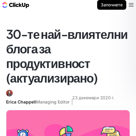
ClickUp блог
Започнете
Ope
30-те най-влиятелни
блога за
продуктивност
(актуализирано)
23 декември 2020 г.
Erica Chappell
Managing Editor