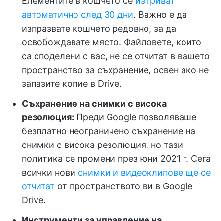
Елементите в кошчето се
изтриват
автоматично след 30 дни
. Важно е да
изпразвате кошчето редовно, за да
освобождавате място. Файловете, които
са споделени с вас, не се отчитат в вашето
пространство за съхранение, освен ако не
запазите копие в Drive.
Съхранение на снимки с висока
резолюция:
Преди Google позволяваше
безплатно неограничено съхранение на
снимки с висока резолюция, но тази
политика се промени през юни 2021 г. Сега
всички нови
снимки и видеоклипове ще се
отчитат
от пространството ви в Google
Drive.
Инструменти за управление на