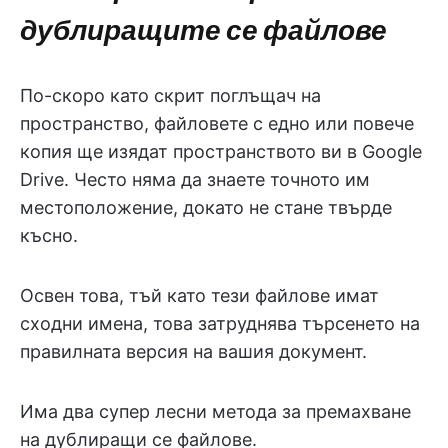
дублиращите се файлове
По-скоро като скрит поглъщач на
пространство, файловете с едно или повече
копия ще изядат пространството ви в Google
Drive. Често няма да знаете точното им
местоположение, докато не стане твърде
късно.
Освен това, тъй като тези файлове имат
сходни имена, това затруднява търсенето на
правилната версия на вашия документ.
Има два супер лесни метода за премахване
на дублиращи се файлове.