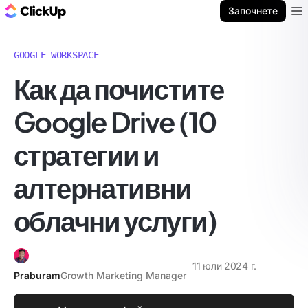
ClickUp блог
Започнете
Ope
GOOGLE WORKSPACE
Как да почистите
Google Drive (10
стратегии и
алтернативни
облачни услуги)
11 юли 2024 г.
Praburam
Growth Marketing Manager