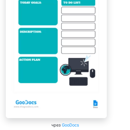
чрез
GooDocs