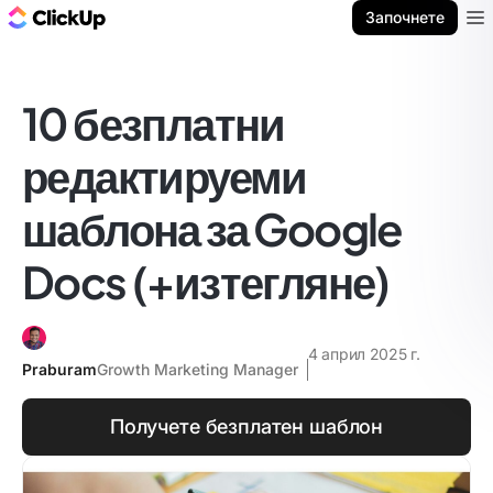
ClickUp блог
Започнете
Ope
10 безплатни
редактируеми
шаблона за Google
Docs (+изтегляне)
4 април 2025 г.
Praburam
Growth Marketing Manager
Получете безплатен шаблон