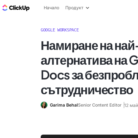
ClickUp блог
Начало
Продукт
GOOGLE WORKSPACE
Намиране на най
алтернатива на 
Docs за безпроб
сътрудничество
Garima Behal
Senior Content Editor
12 май