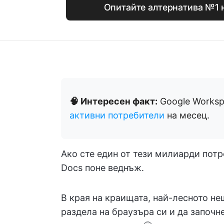
Опитайте алтернатива №1 
🧠 Интересен факт:
Google Worksp
активни потребители
на месец.
Ако сте един от тези милиарди потр
Docs поне веднъж.
В края на краищата, най-лесното не
раздела на браузъра си и да започн