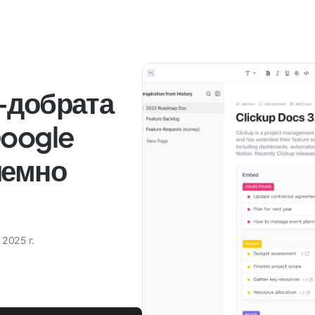
-добрата
Google
лемно
 2025 г.