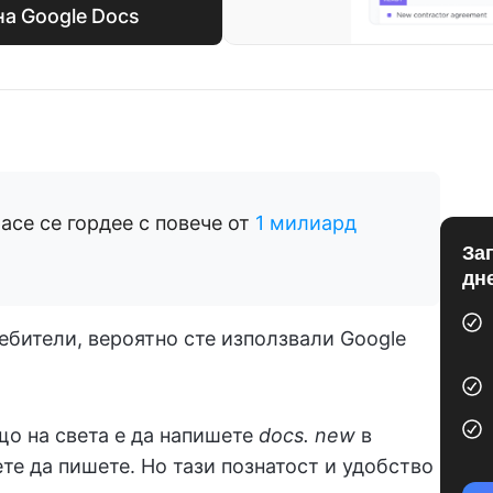
на Google Docs
ace се гордее с повече от
1 милиард
За
дн
ебители, вероятно сте използвали Google
що на света е да напишете
docs. new
в
ете да пишете. Но тази познатост и удобство