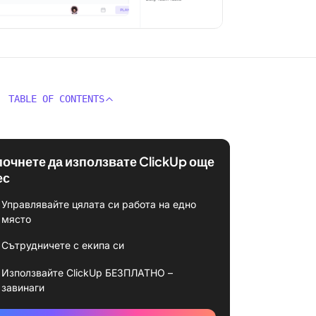
TABLE OF CONTENTS
почнете да използвате ClickUp още
ес
Управлявайте цялата си работа на едно
място
Сътрудничете с екипа си
Използвайте ClickUp БЕЗПЛАТНО –
завинаги