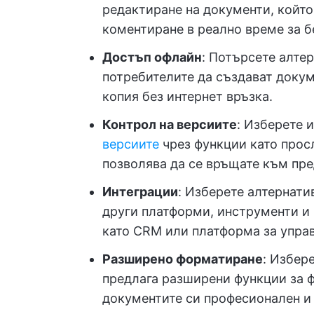
редактиране на документи, койт
коментиране в реално време за 
Достъп офлайн
: Потърсете алтер
потребителите да създават докуме
копия без интернет връзка.
Контрол на версиите
: Изберете 
версиите
чрез функции като просл
позволява да се връщате към пре
Интеграции
: Изберете алтернати
други платформи, инструменти и
като CRM или платформа за управ
Разширено форматиране
: Избер
предлага разширени функции за ф
документите си професионален и 