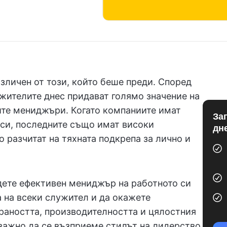
зличен от този, който беше преди. Според
жителите днес придават голямо значение на
оите мениджъри. Когато компаниите имат
За
си, последните също имат високи
дн
 разчитат на тяхната подкрепа за лично и
дете ефективен мениджър на работното си
а на всеки служител и да окажете
раността, производителността и цялостния
 важно да се възприеме стилът на лидерство