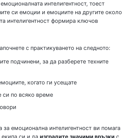
 емоционалната интелигентност, тоест
ите си емоции и емоциите на другите около
ата интелигентност формира ключов
започнете с практикуването на следното:
ите подчинени, за да разберете техните
моциите, когато ги усещате
 си по всяко време
говори
а за емоционална интелигентност ви помага
 екипа си и да
изградите значими връзки
с