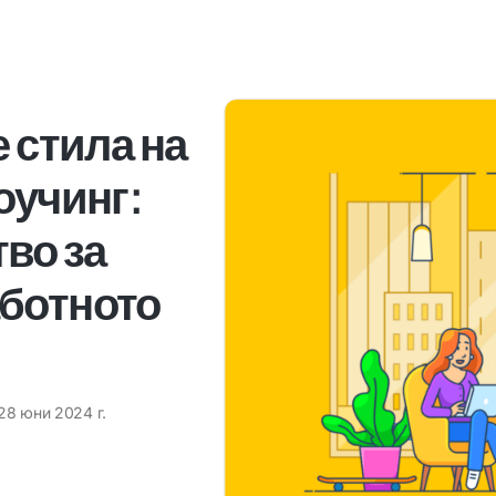
е стила на
оучинг:
во за
ботното
28 юни 2024 г.