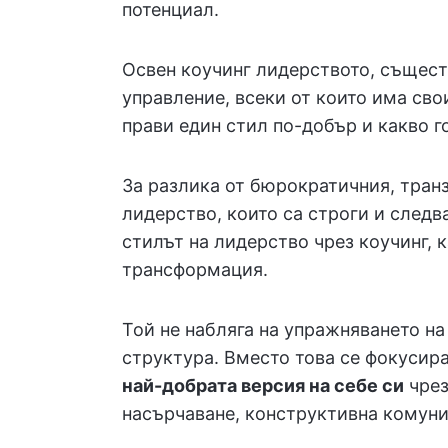
потенциал.
Освен коучинг лидерството, същест
управление, всеки от които има сво
прави един стил по-добър и какво г
За разлика от бюрократичния, тран
лидерство, които са строги и следв
стилът на лидерство чрез коучинг, 
трансформация.
Той не набляга на упражняването на
структура. Вместо това се фокусир
най-добрата версия на себе си
чрез
насърчаване, конструктивна комуни