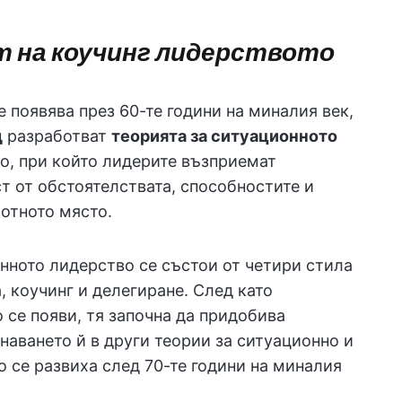
 на коучинг лидерството
е появява през 60-те години на миналия век,
д
разработват
теорията за ситуационното
во, при който лидерите възприемат
т от обстоятелствата, способностите и
ботното място.
нното лидерство се състои от четири стила
, коучинг и делегиране. След като
 се появи, тя започна да придобива
наването й в други теории за ситуационно и
 се развиха след 70-те години на миналия