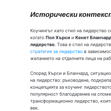
Исторически контекст
Коучингът като стил на лидерство с
когато
Пол Хърси
и
Кенет Бланчар
лидерство
. Това е стил на лидерст
стратегия за лидерство
в зависимос
желанието на отделните лица на ра
Според Хърси и Бланчард, ситуацио
на лидерство: ръководене, подкрепа
концепцията за коучинг лидерството
популярност благодарение на споме
трансформационно лидерство, които
век.