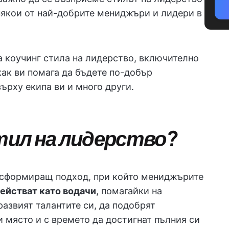
 някои от най-добрите мениджъри и лидери в
а коучинг стила на лидерство, включително
как ви помага да бъдете по-добър
ърху екипа ви и много други.
стил на лидерство?
ансформиращ подход, при който мениджърите
ействат като водачи
, помагайки на
развият талантите си, да подобрят
 място и с времето да достигнат пълния си