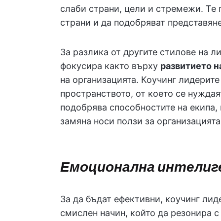
слаби страни, цели и стремежи. Те 
страни и да подобряват представяне
За разлика от другите стилове на л
фокусира както върху
развитието н
на организацията. Коучинг лидерите
пространството, от което се нуждая
подобрява способностите на екипа, 
замяна носи ползи за организацията
Емоционална интели
За да бъдат ефективни, коучинг лид
смислен начин, който да резонира с