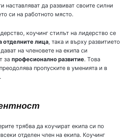
ги наставляват да развиват своите силни
то си на работното място.
идерство, коучинг стилът на лидерство се
а отделните лица
, така и върху развитието
 дават на членовете на екипа си
т за
професионално развитие
. Това
преодолява пропуските в уменията и в
.
гентност
ерите трябва да коучират екипа си по
 всеки отделен член на екипа. Коучинг