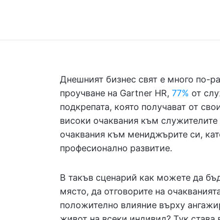
Днешният бизнес свят е много по-ра
проучване на Gartner HR,
77%
от слу
подкрепата, която получават от св
високи очаквания към служителите 
очаквания към мениджърите си, като
професионално развитие.
В такъв сценарий как можете да бъ
място, да отговорите на очакваният
положително влияние върху ангажи
живот на всеки индивид? Тук става