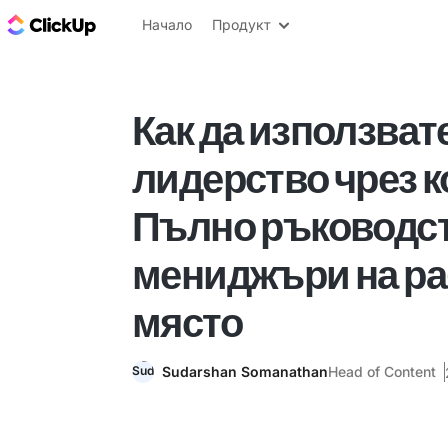
ClickUp блог
Начало
Продукт
Как да използват
лидерство чрез к
Пълно ръководст
мениджъри на ра
място
Sudarshan Somanathan
Head of Content