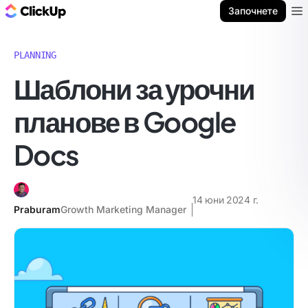
ClickUp блог
Започнете
Ope
PLANNING
Шаблони за урочни
планове в Google
Docs
14 юни 2024 г.
Praburam
Growth Marketing Manager