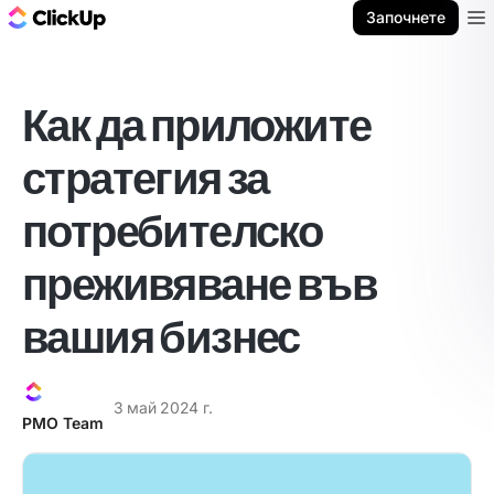
ClickUp блог
Започнете
Ope
Как да приложите
стратегия за
потребителско
преживяване във
вашия бизнес
3 май 2024 г.
PMO Team