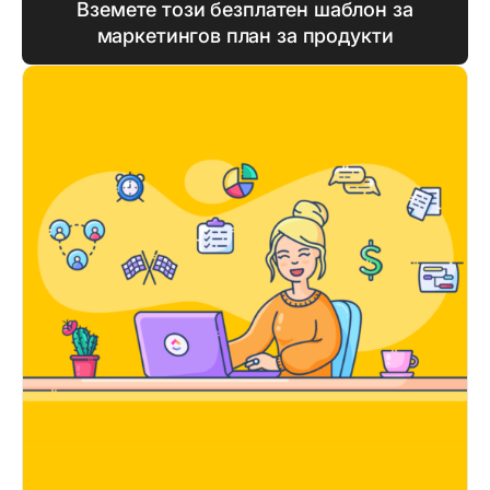
Вземете този безплатен шаблон за
маркетингов план за продукти