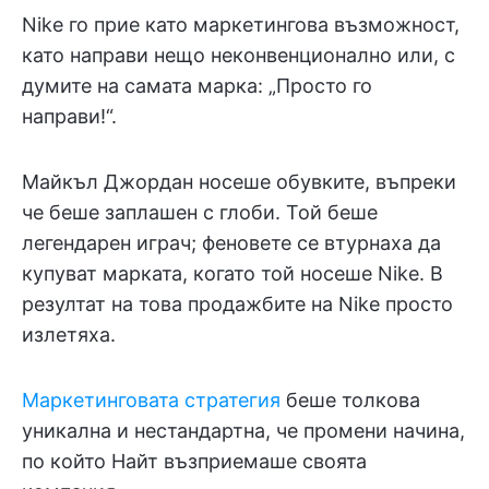
Nike го прие като маркетингова възможност,
като направи нещо неконвенционално или, с
думите на самата марка: „Просто го
направи!“.
Майкъл Джордан носеше обувките, въпреки
че беше заплашен с глоби. Той беше
легендарен играч; феновете се втурнаха да
купуват марката, когато той носеше Nike. В
резултат на това продажбите на Nike просто
излетяха.
Маркетинговата стратегия
беше толкова
уникална и нестандартна, че промени начина,
по който Найт възприемаше своята