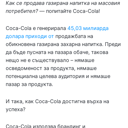
Как се продава газирана напитка на масовия
потребител?
— попитайте Coca-Cola!
Coca-Cola е генерирала
45,03 милиарда
долара приходи от
продажбата на
обикновена газирана захарна напитка. Преди
да бъде пусната на пазара обаче, такова
нещо не е съществувало – нямаше
осведоменост за продукта, нямаше
потенциална целева аудитория и нямаше
пазар за продукта.
И така, как Coca-Cola достигна върха на
успеха?
Coca-Cola използва брандинг и