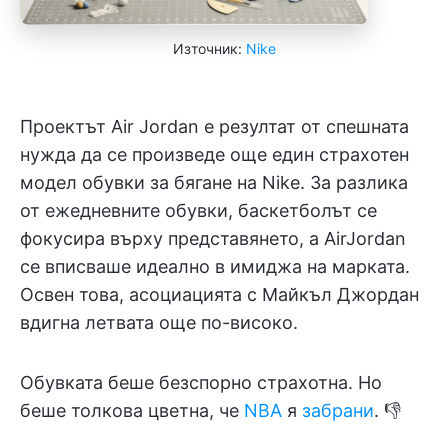
Източник:
Nike
Проектът Air Jordan е резултат от спешната
нужда да се произведе още един страхотен
модел обувки за бягане на Nike. За разлика
от ежедневните обувки, баскетболът се
фокусира върху представянето, а AirJordan
се вписваше идеално в имиджа на марката.
Освен това, асоциацията с Майкъл Джордан
вдигна летвата още по-високо.
Обувката беше безспорно страхотна. Но
беше толкова цветна, че
NBA
я
забрани
. 👎