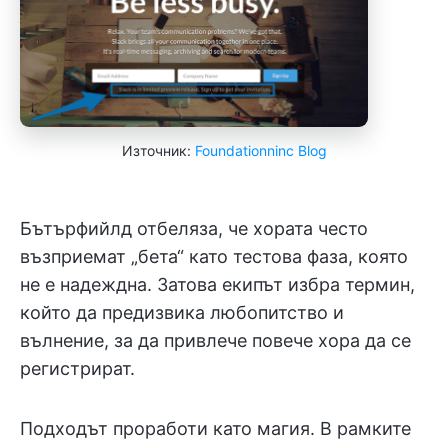
Източник:
Foundationninc Blog
Бътърфийлд отбеляза, че хората често
възприемат „бета“ като тестова фаза, която
не е надеждна. Затова екипът избра термин,
който да предизвика любопитство и
вълнение, за да привлече повече хора да се
регистрират.
Подходът проработи като магия. В рамките