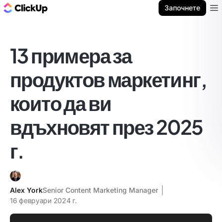
ClickUp блог
Започнете
Ope
13 примера за
продуктов маркетинг,
които да ви
вдъхновят през 2025
г.
Alex York
Senior Content Marketing Manager
16 февруари 2024 г.