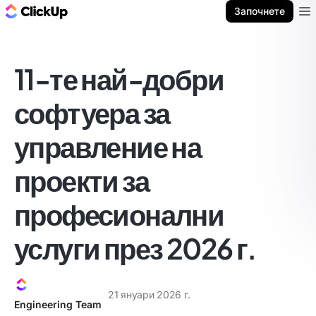
ClickUp блог
Започнете
Ope
11-те най-добри
софтуера за
управление на
проекти за
професионални
услуги през 2026 г.
21 януари 2026 г.
Engineering Team