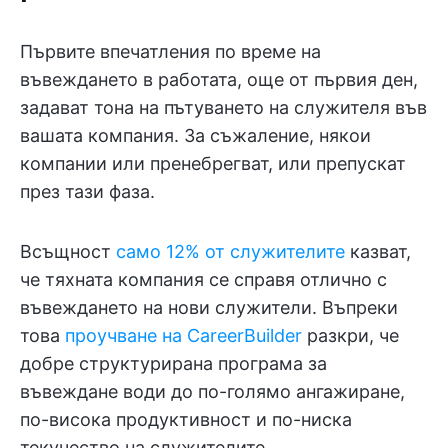
Първите впечатления по време на
въвеждането в работата, още от първия ден,
задават тона на пътуването на служителя във
вашата компания. За съжаление, някои
компании или пренебрегват, или препускат
през тази фаза.
Всъщност
само 12% от служителите
казват,
че тяхната компания се справя отлично с
въвеждането на нови служители. Въпреки
това
проучване на CareerBuilder
разкри, че
добре структурирана програма за
въвеждане води до по-голямо ангажиране,
по-висока продуктивност и по-ниска
текучество на служителите.