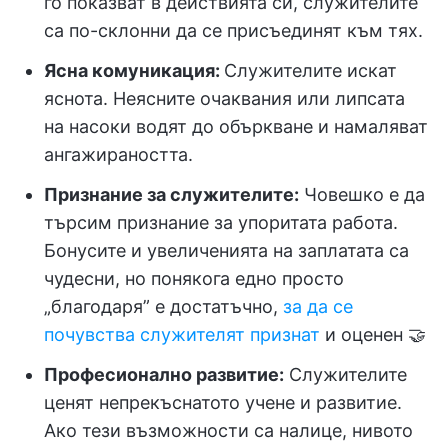
го показват в действията си, служителите
са по-склонни да се присъединят към тях.
Ясна комуникация:
Служителите искат
яснота. Неясните очаквания или липсата
на насоки водят до объркване и намаляват
ангажираността.
Признание за служителите
:
Човешко е да
търсим признание за упоритата работа.
Бонусите и увеличенията на заплатата са
чудесни, но понякога едно просто
„благодаря” е достатъчно,
за да се
почувства служителят признат
и оценен 🤝
Професионално развитие
:
Служителите
ценят непрекъснатото учене и развитие.
Ако тези възможности са налице, нивото