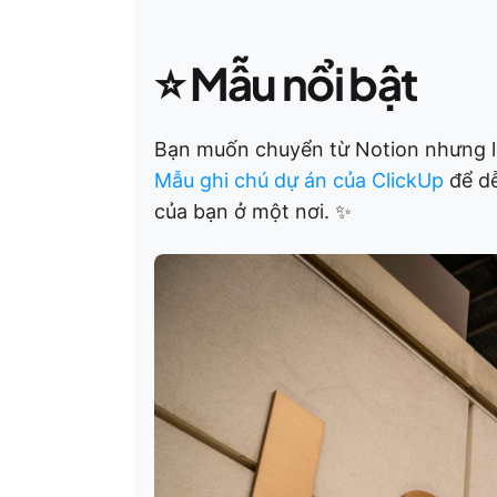
⭐
Mẫu nổi bật
Bạn muốn chuyển từ Notion nhưng lo 
Mẫu ghi chú dự án của ClickUp
để dễ
của bạn ở một nơi. ✨