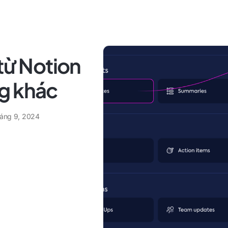
 từ Notion
g khác
háng 9, 2024