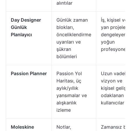
alıntılar
Day Designer
Günlük zaman
İş, kişisel ve
Günlük
blokları,
yan projelerin
Planlayıcı
önceliklendirme
dengeleyen
uyarıları ve
yoğun
şükran
profesyonelle
bölümleri
Passion Planner
Passion Yol
Uzun vadeli
Haritası, üç
vizyon ve
aylık/yıllık
kişisel gelişi
yansımalar ve
odaklanan
alışkanlık
kullanıcılar
izleme
Moleskine
Notlar,
Zamansız bir