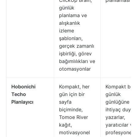
ClickUp Brain,
planlaması
günlük
planlama ve
alışkanlık
izleme
şablonları,
gerçek zamanlı
işbirliği, görev
bağımlılıkları ve
otomasyonlar
Hobonichi
Kompakt, her
Kompakt bir
Techo
gün için bir
günlük
Planlayıcı
sayfa
günlüğüne
biçiminde,
ihtiyaç duyan
Tomoe River
yazarlar,
kağıt,
yaratıcılar ve
motivasyonel
profesyonelle