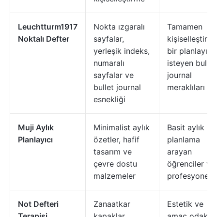
Leuchtturm1917
Nokta ızgaralı
Tamamen
Noktalı Defter
sayfalar,
kişiselleştiril
yerleşik indeks,
bir planlayıcı
numaralı
isteyen bullet
sayfalar ve
journal
bullet journal
meraklıları
esnekliği
Muji Aylık
Minimalist aylık
Basit aylık
Planlayıcı
özetler, hafif
planlama
tasarım ve
arayan
çevre dostu
öğrenciler ve
malzemeler
profesyonelle
Not Defteri
Zanaatkar
Estetik ve
Terapisi
kapaklar,
amaç odaklı