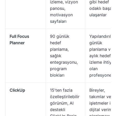
izleme, vizyon
gibi hedef
panosu,
odaklı başarı
motivasyon
ulaşanlar
sayfaları
Full Focus
90 günlük
Yapılandırılmı
Planner
hedef
günlük
planlama,
planlama ve 
sağlık
aylık hedef
entegrasyonu,
izleme ihtiyac
program
olan
blokları
profesyonelle
ClickUp
15'ten fazla
Bireyler,
özelleştirilebilir
takımlar ve
görünüm, AI
işletmeler içi
destekli
dijital verimlil