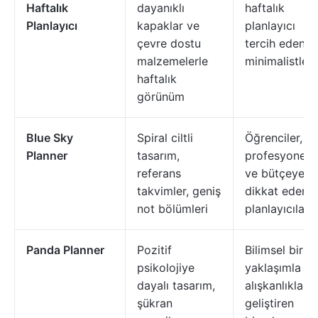
Haftalık
dayanıklı
haftalık
Planlayıcı
kapaklar ve
planlayıcı
çevre dostu
tercih eden
malzemelerle
minimalistler
haftalık
görünüm
Blue Sky
Spiral ciltli
Öğrenciler,
Planner
tasarım,
profesyonelle
referans
ve bütçeye
takvimler, geniş
dikkat eden
not bölümleri
planlayıcılar
Panda Planner
Pozitif
Bilimsel bir
psikolojiye
yaklaşımla
dayalı tasarım,
alışkanlıklar
şükran
geliştiren