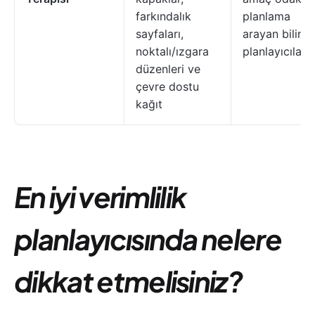
farkındalık
planlama
sayfaları,
arayan bilinçl
noktalı/ızgara
planlayıcılar
düzenleri ve
çevre dostu
kağıt
En iyi verimlilik
planlayıcısında nelere
dikkat etmelisiniz?