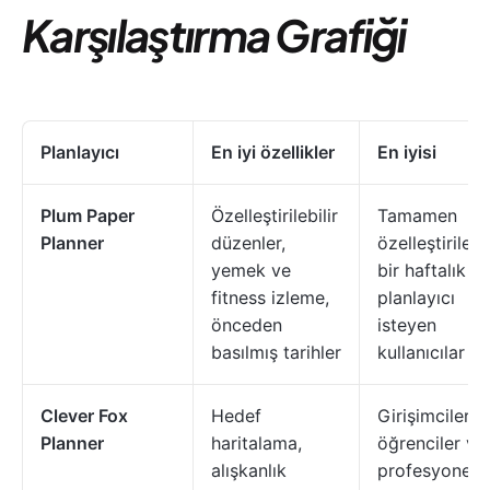
Karşılaştırma Grafiği
Planlayıcı
En iyi özellikler
En iyisi
Plum Paper
Özelleştirilebilir
Tamamen
Planner
düzenler,
özelleştirilebil
yemek ve
bir haftalık
fitness izleme,
planlayıcı
önceden
isteyen
basılmış tarihler
kullanıcılar
Clever Fox
Hedef
Girişimciler,
Planner
haritalama,
öğrenciler ve
alışkanlık
profesyonelle