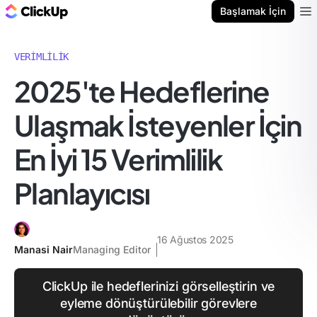
ClickUp Blog
Başlamak İçin
Ope
VERIMLILIK
2025'te Hedeflerine
Ulaşmak İsteyenler İçin
En İyi 15 Verimlilik
Planlayıcısı
16 Ağustos 2025
Manasi Nair
Managing Editor
ClickUp ile hedeflerinizi görselleştirin ve
eyleme dönüştürülebilir görevlere