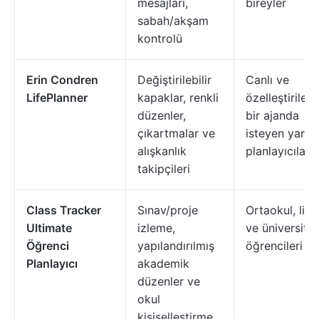
mesajları,
bireyler
sabah/akşam
kontrolü
Erin Condren
Değiştirilebilir
Canlı ve
LifePlanner
kapaklar, renkli
özelleştirilebil
düzenler,
bir ajanda
çıkartmalar ve
isteyen yaratı
alışkanlık
planlayıcılar
takipçileri
Class Tracker
Sınav/proje
Ortaokul, lise
Ultimate
izleme,
ve üniversite
Öğrenci
yapılandırılmış
öğrencileri
Planlayıcı
akademik
düzenler ve
okul
kişiselleştirme