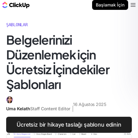
ClickUp Blog
Başlamak İçin
Ope
ŞABLONLAR
Belgelerinizi
Düzenlemek için
Ücretsiz İçindekiler
Şablonları
16 Ağustos 2025
Uma Kelath
Staff Content Editor
Ücretsiz bir hikaye taslağı şablonu edinin