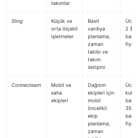
takımlar
Sling
Küçük ve
Basit
Ücret
orta ölçekli
vardiya
2 $'d
işletmeler
planlama,
başl
zaman
fiyatl
takibi ve
takım
iletişimi
Connecteam
Mobil ve
Dağıtım
Ücret
saha
ekipleri için
kullan
ekipleri
mobil
başın
öncelikli
35 $
ekip
başl
planlama,
fiyatl
zaman