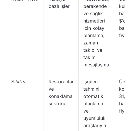
bazlı işler
perakende
kullan
ve sağlık
başın
hizmetleri
$'da
için kolay
başl
planlama,
fiyatl
zaman
takibi ve
takım
mesajlaşma
7shifts
Restoranlar
İşgücü
Ücret
ve
tahmini,
konu
konaklama
otomatik
31,99
sektörü
planlama
başl
ve
fiyatl
uyumluluk
araçlarıyla