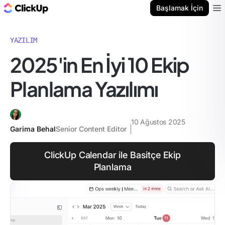
ClickUp Blog
Başlamak İçin
Ope
YAZILIM
2025'in En İyi 10 Ekip
Planlama Yazılımı
10 Ağustos 2025
Garima Behal
Senior Content Editor
ClickUp Calendar ile Basitçe Ekip
Planlama