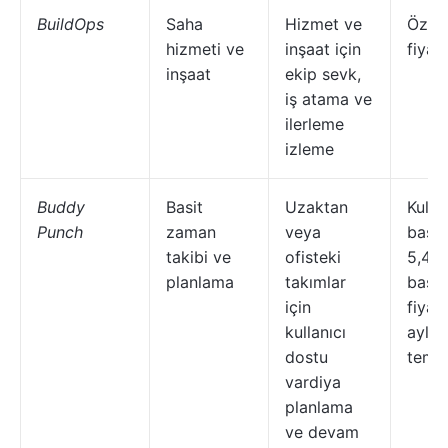
BuildOps
Saha
Hizmet ve
Özel
hizmeti ve
inşaat için
fiyat
inşaat
ekip sevk,
iş atama ve
ilerleme
izleme
Buddy
Basit
Uzaktan
Kullan
Punch
zaman
veya
başın
takibi ve
ofisteki
5,49 
planlama
takımlar
başl
için
fiyatl
kullanıcı
aylık
dostu
temel
vardiya
planlama
ve devam