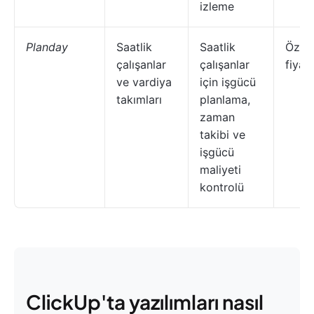
izleme
Planday
Saatlik
Saatlik
Özel
çalışanlar
çalışanlar
fiyat
ve vardiya
için işgücü
takımları
planlama,
zaman
takibi ve
işgücü
maliyeti
kontrolü
ClickUp'ta yazılımları nasıl