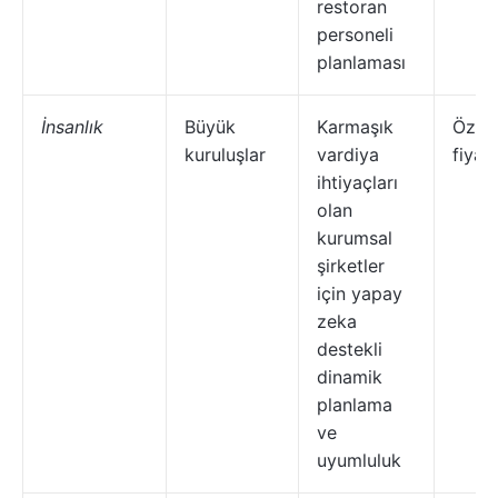
restoran
personeli
planlaması
İnsanlık
Büyük
Karmaşık
Özel
kuruluşlar
vardiya
fiyat
ihtiyaçları
olan
kurumsal
şirketler
için yapay
zeka
destekli
dinamik
planlama
ve
uyumluluk