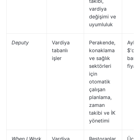
takibi,
vardiya
değişimi ve
uyumluluk
Deputy
Vardiya
Perakende,
Aylık
tabanlı
konaklama
$'da
işler
ve sağlık
başl
sektörleri
fiyatl
için
otomatik
çalışan
planlama,
zaman
takibi ve İK
yönetimi
When I Work
Vardiya
Restoranlar,
Ücret