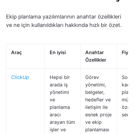
Ekip planlama yazılımlarının anahtar özellikleri
ve ne için kullanıldıkları hakkında hızlı bir özet.
Araç
En iyisi
Anahtar
Fiyat
Özellikler
ClickUp
Hepsi bir
Görev
Sons
arada iş
yönetimi,
kadar
yönetimi
belgeler,
plan;
ve
hedefler ve
müşte
planlama
iletişim ile
özell
aracı
esnek proje
seçen
arayan tüm
ve ekip
işler ve
planlaması