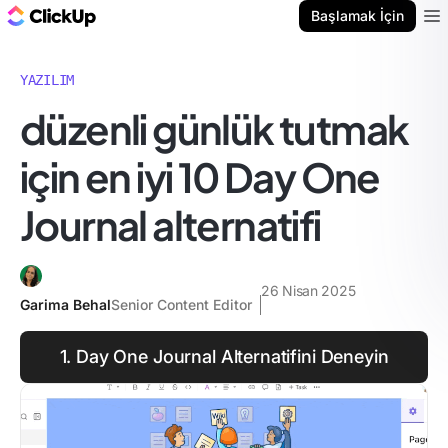
ClickUp Blog
Başlamak İçin
Ope
YAZILIM
düzenli günlük tutmak
için en iyi 10 Day One
Journal alternatifi
26 Nisan 2025
Garima Behal
Senior Content Editor
1. Day One Journal Alternatifini Deneyin