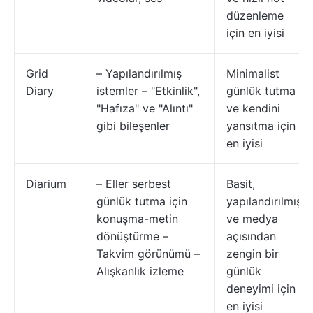
düzenleme
için en iyisi
Grid
– Yapılandırılmış
Minimalist
Diary
istemler – "Etkinlik",
günlük tutma
"Hafıza" ve "Alıntı"
ve kendini
gibi bileşenler
yansıtma için
en iyisi
Diarium
– Eller serbest
Basit,
günlük tutma için
yapılandırılmış
konuşma-metin
ve medya
dönüştürme –
açısından
Takvim görünümü –
zengin bir
Alışkanlık izleme
günlük
deneyimi için
en iyisi