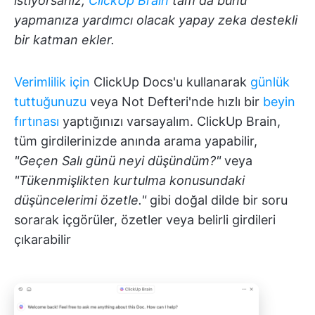
istiyorsanız,
ClickUp Brain
tam da bunu
yapmanıza yardımcı olacak yapay zeka destekli
bir katman ekler.
Verimlilik için
ClickUp Docs'u kullanarak
günlük
tuttuğunuzu
veya Not Defteri'nde hızlı bir
beyin
fırtınası
yaptığınızı varsayalım. ClickUp Brain,
tüm girdilerinizde anında arama yapabilir,
"Geçen Salı günü neyi düşündüm?"
veya
"Tükenmişlikten kurtulma konusundaki
düşüncelerimi özetle."
gibi doğal dilde bir soru
sorarak içgörüler, özetler veya belirli girdileri
çıkarabilir