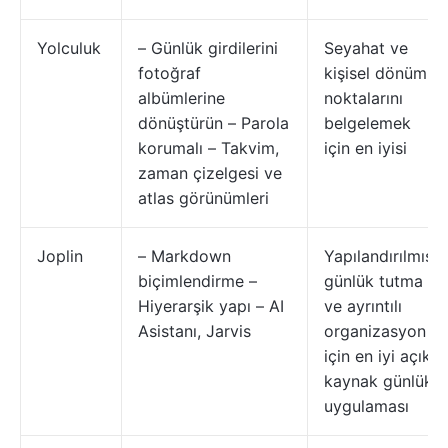
Yolculuk
– Günlük girdilerini
Seyahat ve
fotoğraf
kişisel dönüm
albümlerine
noktalarını
dönüştürün – Parola
belgelemek
korumalı – Takvim,
için en iyisi
zaman çizelgesi ve
atlas görünümleri
Joplin
– Markdown
Yapılandırılmış
biçimlendirme –
günlük tutma
Hiyerarşik yapı – AI
ve ayrıntılı
Asistanı, Jarvis
organizasyon
için en iyi açık
kaynak günlük
uygulaması