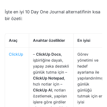
İşte en iyi 10 Day One Journal alternatifinin kısa
bir özeti:
Araç
Anahtar özellikler
En iyisi
ClickUp
–
ClickUp Docs
,
Görev
işbirliğine dayalı,
yönetimi ve
yapay zeka destekli
hedef
günlük tutma için –
ayarlama ile
ClickUp Notepad
,
yapılandırılmış
hızlı notlar için –
günlük
ClickUp AI
, notları
günlüğü
özetlemek, yapılan
tutmak için en
işlere göre girdiler
iyisi