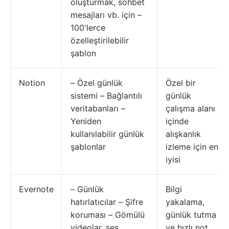
oluşturmak, sohbet
mesajları vb. için –
100'lerce
özelleştirilebilir
şablon
Notion
– Özel günlük
Özel bir
sistemi – Bağlantılı
günlük
veritabanları –
çalışma alanı
Yeniden
içinde
kullanılabilir günlük
alışkanlık
şablonlar
izleme için en
iyisi
Evernote
– Günlük
Bilgi
hatırlatıcılar – Şifre
yakalama,
koruması – Gömülü
günlük tutma
videolar, ses
ve hızlı not