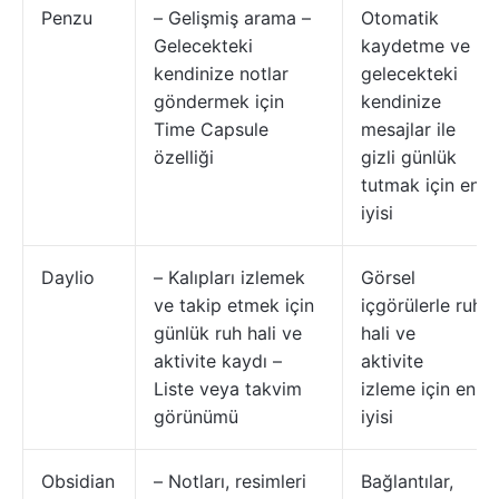
Penzu
– Gelişmiş arama –
Otomatik
Gelecekteki
kaydetme ve
kendinize notlar
gelecekteki
göndermek için
kendinize
Time Capsule
mesajlar ile
özelliği
gizli günlük
tutmak için en
iyisi
Daylio
– Kalıpları izlemek
Görsel
ve takip etmek için
içgörülerle ruh
günlük ruh hali ve
hali ve
aktivite kaydı –
aktivite
Liste veya takvim
izleme için en
görünümü
iyisi
Obsidian
– Notları, resimleri
Bağlantılar,