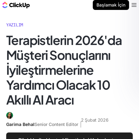
ClickUp Blog
Başlamak İçin
Ope
YAZILIM
Terapistlerin 2026'da
Müşteri Sonuçlarını
İyileştirmelerine
Yardımcı Olacak 10
Akıllı AI Aracı
2 Şubat 2026
Garima Behal
Senior Content Editor