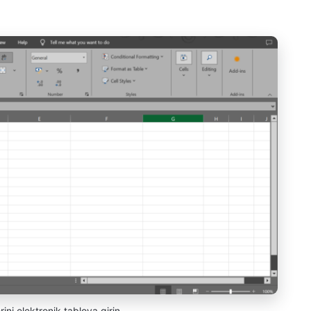
erini elektronik tabloya girin