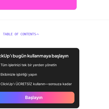
TABLE OF CONTENTS
ckUp'ı bugün kullanmaya başlayın
Tüm işlerinizi tek bir yerden yönetin
Ekibinizle işbirliği yapın
ClickUp'ı ÜCRETSİZ kullanın—sonsuza kadar
Başlayın