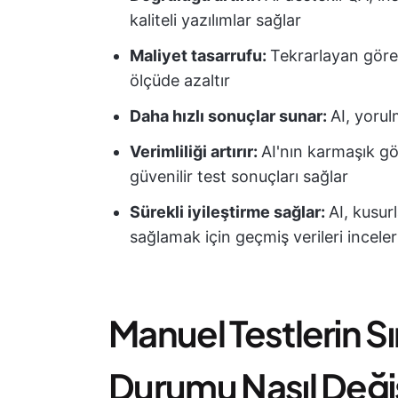
kaliteli yazılımlar sağlar
Maliyet tasarrufu:
Tekrarlayan görev
ölçüde azaltır
Daha hızlı sonuçlar sunar:
AI, yorul
Verimliliği artırır:
AI'nın karmaşık gö
güvenilir test sonuçları sağlar
Sürekli iyileştirme sağlar:
AI, kusur
sağlamak için geçmiş verileri inceler
Manuel Testlerin Sın
Durumu Nasıl Değiş