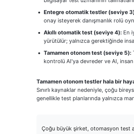
bilgisayar test uzmanının talimatların
Entegre otomatik testler (seviye 3)
onay isteyerek danışmanlık rolü oy
Akıllı otomatik test (seviye 4):
En iy
yürütülür; yalnızca gerektiğinde in
Tamamen otonom test (seviye 5):
T
kontrolü AI'ya devreder ve AI, insan
Tamamen otonom testler hala bir hay
Sınırlı kaynaklar nedeniyle, çoğu bireys
genellikle test planlarında yalnızca ma
Çoğu büyük şirket, otomasyon test ar