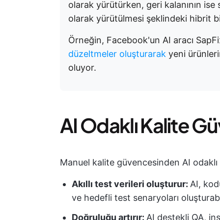
olarak yürütürken, geri kalanının is
olarak yürütülmesi şeklindeki hibrit 
Örneğin, Facebook'un AI aracı SapFix,
düzeltmeler oluşturarak
yeni ürünleri
oluyor.
AI Odaklı Kalite Gü
Manuel kalite güvencesinden AI odaklı 
Akıllı test verileri oluşturur:
AI, kodu
ve hedefli test senaryoları oluşturabi
Doğruluğu artırır:
AI destekli QA, i