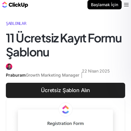
ClickUp Blog
Başlamak İçin
Ope
ŞABLONLAR
11 Ücretsiz Kayıt Formu
Şablonu
22 Nisan 2025
Praburam
Growth Marketing Manager
Ücretsiz Şablon Alın