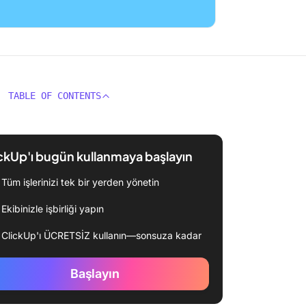
TABLE OF CONTENTS
ckUp'ı bugün kullanmaya başlayın
Tüm işlerinizi tek bir yerden yönetin
Ekibinizle işbirliği yapın
ClickUp'ı ÜCRETSİZ kullanın—sonsuza kadar
Başlayın