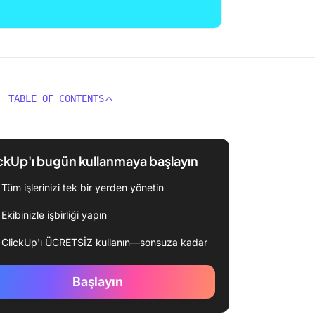
TABLE OF CONTENTS
ckUp'ı bugün kullanmaya başlayın
Tüm işlerinizi tek bir yerden yönetin
Ekibinizle işbirliği yapın
ClickUp'ı ÜCRETSİZ kullanın—sonsuza kadar
Başlayın