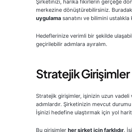
Şirketinizi, harika fikirlerin gerçeğe dö
merkezine dönüştürebilirsiniz. Buradak
uygulama
sanatını ve bilimini ustalıkla
Hedeflerinize verimli bir şekilde ulaşab
geçirilebilir adımlara ayıralım.
Stratejik Girişimle
Stratejik girişimler, işinizin uzun vadel
adımlardır.
Şirketinizin mevcut durumu i
İşinizi hedefine ulaştırmak için yol hari
Bu girişimler
her şirket için farklıdır
. İ