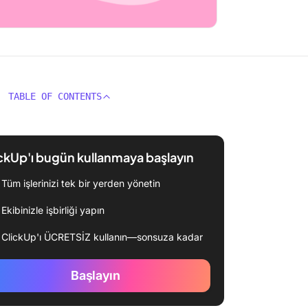
TABLE OF CONTENTS
ckUp'ı bugün kullanmaya başlayın
Tüm işlerinizi tek bir yerden yönetin
Ekibinizle işbirliği yapın
ClickUp'ı ÜCRETSİZ kullanın—sonsuza kadar
Başlayın